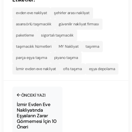
evden eve nakliyat
şehirler arası nakliyat
asansörlü taşımacılık
güvenilir nakliyat firması
paketleme
sigortalı taşımacılık
taşımacılık hizmetleri
MY Nakliyat
taşınma
parça eşya taşıma
piyano taşıma
İzmir evden eve nakliyat
ofis taşıma
eşya depolama
ÖNCEKI YAZI
İzmir Evden Eve
Nakliyatında
Eşyaların Zarar
Görmemesi İçin 10
Öneri