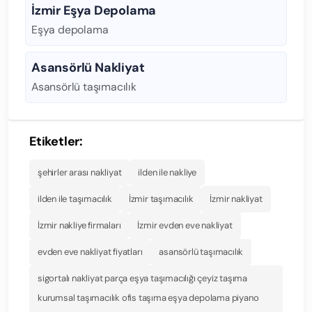
İzmir Eşya Depolama
Eşya depolama
Asansörlü Nakliyat
Asansörlü taşımacılık
Etiketler:
şehirler arası nakliyat
ilden ile nakliye
ilden ile taşımacılık
İzmir taşımacılık
İzmir nakliyat
İzmir nakliye firmaları
İzmir evden eve nakliyat
evden eve nakliyat fiyatları
asansörlü taşımacılık
sigortalı nakliyat parça eşya taşımacılığı çeyiz taşıma
kurumsal taşımacılık ofis taşıma eşya depolama piyano