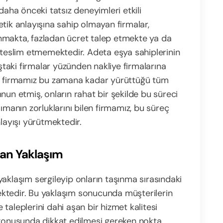
ha önceki tatsız deneyimleri etkili
tik anlayışına sahip olmayan firmalar,
nmakta, fazladan ücret talep etmekte ya da
ı teslim etmemektedir. Adeta eşya sahiplerinin
aki firmalar yüzünden nakliye firmalarına
ak firmamız bu zamana kadar yürüttüğü tüm
nun etmiş, onların rahat bir şekilde bu süreci
ımanın zorluklarını bilen firmamız, bu süreç
nlayışı yürütmektedir.
Aşan Yaklaşım
aklaşım sergileyip onların taşınma sırasındaki
ktedir. Bu yaklaşım sonucunda müşterilerin
taleplerini dahi aşan bir hizmet kalitesi
 konusunda dikkat edilmesi gereken nokta,