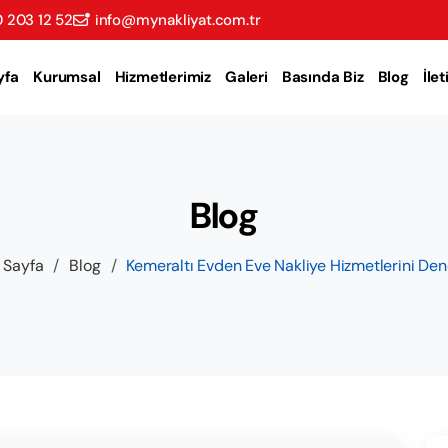
 203 12 52
info@mynakliyat.com.tr
yfa
Kurumsal
Hizmetlerimiz
Galeri
Basında Biz
Blog
İle
Blog
 Sayfa
/
Blog
/
Kemeraltı Evden Eve Nakliye Hizmetlerini Den