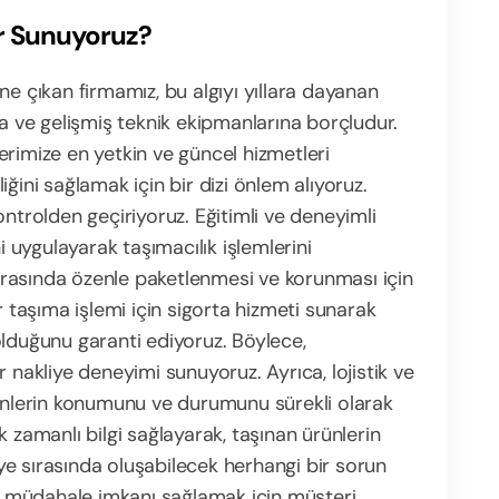
er Sunuyoruz?
ne çıkan firmamız, bu algıyı yıllara dayanan
na ve gelişmiş teknik ekipmanlarına borçludur.
rimize en yetkin ve güncel hizmetleri
ğini sağlamak için bir dizi önlem alıyoruz.
ontrolden geçiriyoruz. Eğitimli ve deneyimli
i uygulayarak taşımacılık işlemlerini
 sırasında özenle paketlenmesi ve korunması için
r taşıma işlemi için sigorta hizmeti sunarak
olduğunu garanti ediyoruz. Böylece,
 nakliye deneyimi sunuyoruz. Ayrıca, lojistik ve
rünlerin konumunu ve durumunu sürekli olarak
 zamanlı bilgi sağlayarak, taşınan ürünlerin
liye sırasında oluşabilecek herhangi bir sorun
li müdahale imkanı sağlamak için müşteri