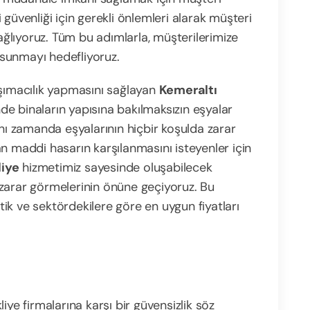
güvenliği için gerekli önlemleri alarak müşteri
sağlıyoruz. Tüm bu adımlarla, müşterilerimize
i sunmayı hedefliyoruz.
aşımacılık yapmasını sağlayan
Kemeraltı
e binaların yapısına bakılmaksızın eşyalar
ynı zamanda eşyalarının hiçbir koşulda zarar
n maddi hasarın karşılanmasını isteyenler için
liye
hizmetimiz sayesinde oluşabilecek
zarar görmelerinin önüne geçiyoruz. Bu
atik ve sektördekilere göre en uygun fiyatları
iye firmalarına karşı bir güvensizlik söz