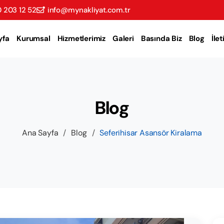
 203 12 52
info@mynakliyat.com.tr
yfa
Kurumsal
Hizmetlerimiz
Galeri
Basında Biz
Blog
İle
Blog
Ana Sayfa
/
Blog
/
Seferihisar Asansör Kiralama