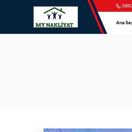
0850
Ana Sa