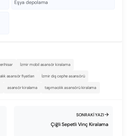
Eşya depolama
erihisar
İzmir mobil asansör kiralama
alık asansör fiyatları
İzmir dış cephe asansörü
t
asansör kiralama
taşımacılık asansörü kiralama
SONRAKI YAZI
Çiğli Sepetli Vinç Kiralama