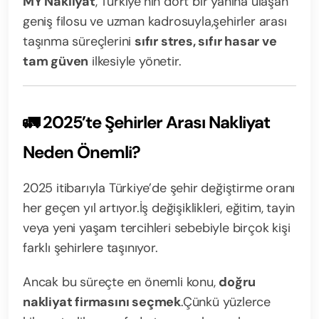
MY Nakliyat
, Türkiye’nin dört bir yanına ulaşan
geniş filosu ve uzman kadrosuyla,
şehirler arası
taşınma süreçlerini
sıfır stres, sıfır hasar ve
tam güven
ilkesiyle yönetir.
🚛 2025’te Şehirler Arası Nakliyat
Neden Önemli?
2025 itibarıyla Türkiye’de şehir değiştirme oranı
her geçen yıl artıyor.
İş değişiklikleri, eğitim, tayin
veya yeni yaşam tercihleri sebebiyle birçok kişi
farklı şehirlere taşınıyor.
Ancak bu süreçte en önemli konu,
doğru
nakliyat firmasını seçmek
.
Çünkü yüzlerce