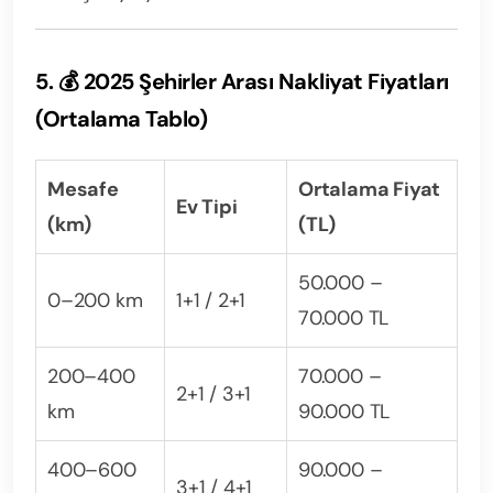
5. 💰 2025 Şehirler Arası Nakliyat Fiyatları
(Ortalama Tablo)
Mesafe
Ortalama Fiyat
Ev Tipi
(km)
(TL)
50.000 –
0–200 km
1+1 / 2+1
70.000 TL
200–400
70.000 –
2+1 / 3+1
km
90.000 TL
400–600
90.000 –
3+1 / 4+1