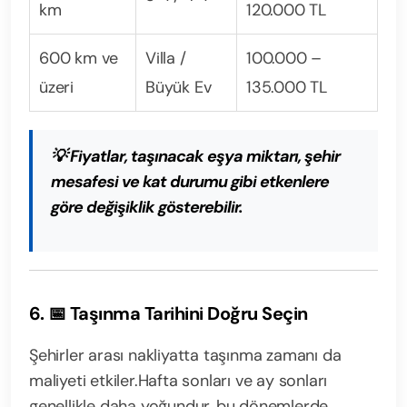
km
120.000 TL
600 km ve
Villa /
100.000 –
üzeri
Büyük Ev
135.000 TL
💡
Fiyatlar, taşınacak eşya miktarı, şehir
mesafesi ve kat durumu gibi etkenlere
göre değişiklik gösterebilir.
6. 📅 Taşınma Tarihini Doğru Seçin
Şehirler arası nakliyatta taşınma zamanı da
maliyeti etkiler.
Hafta sonları ve ay sonları
genellikle daha yoğundur, bu dönemlerde