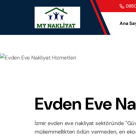
0850
Ana Sa
Evden Eve Nak
İzmir evden eve nakliyat sektöründe "Güve
mükemmellikten ödün vermeden, en ekonom