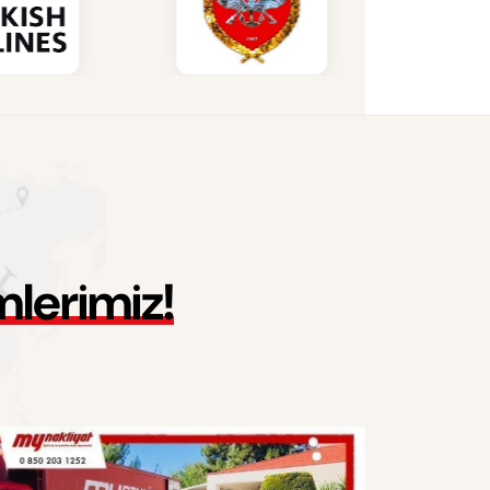
m
l
e
r
i
m
i
z
!