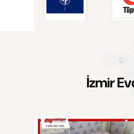
İ
z
m
i
r
E
v