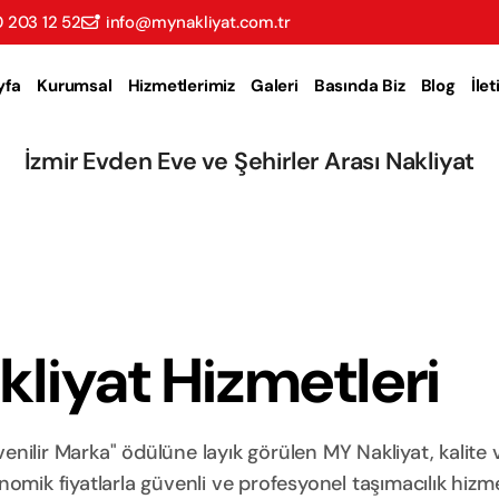
 203 12 52
info@mynakliyat.com.tr
yfa
Kurumsal
Hizmetlerimiz
Galeri
Basında Biz
Blog
İle
İzmir Evden Eve ve Şehirler Arası Nakliyat
liyat Hizmetleri
nilir Marka" ödülüne layık görülen MY Nakliyat, kalite 
ik fiyatlarla güvenli ve profesyonel taşımacılık hizme