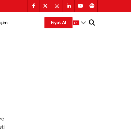
tişim
Fiyat Al
ve
ti