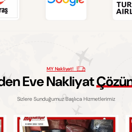
MY Nakliyat!
d
e
n
E
v
e
N
a
k
l
i
y
a
t
Ç
ö
z
ü
Sizlere Sunduğumuz Başlıca Hizmetlerimiz