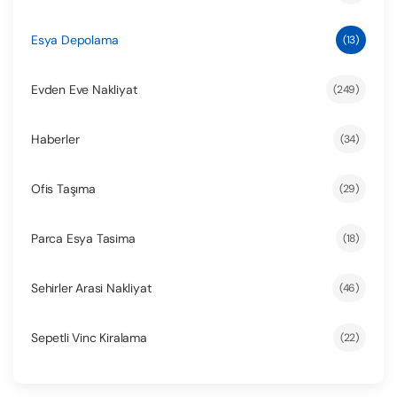
Esya Depolama
(13)
Evden Eve Nakliyat
(249)
Haberler
(34)
Ofis Taşıma
(29)
Parca Esya Tasima
(18)
Sehirler Arasi Nakliyat
(46)
Sepetli Vinc Kiralama
(22)