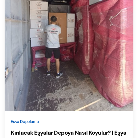
Esya Depolama
Kırılacak Eşyalar Depoya Nasıl Koyulur? | Eşya