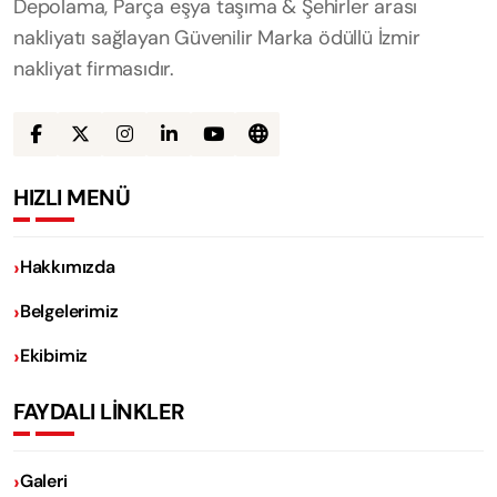
Depolama, Parça eşya taşıma & Şehirler arası
nakliyatı sağlayan Güvenilir Marka ödüllü İzmir
nakliyat firmasıdır.
HIZLI MENÜ
Hakkımızda
Belgelerimiz
Ekibimiz
FAYDALI LİNKLER
Galeri