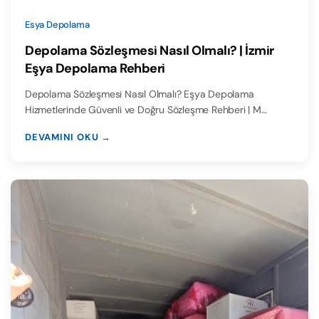
Esya Depolama
Depolama Sözleşmesi Nasıl Olmalı? | İzmir
Eşya Depolama Rehberi
Depolama Sözleşmesi Nasıl Olmalı? Eşya Depolama
Hizmetlerinde Güvenli ve Doğru Sözleşme Rehberi | M…
DEVAMINI OKU →