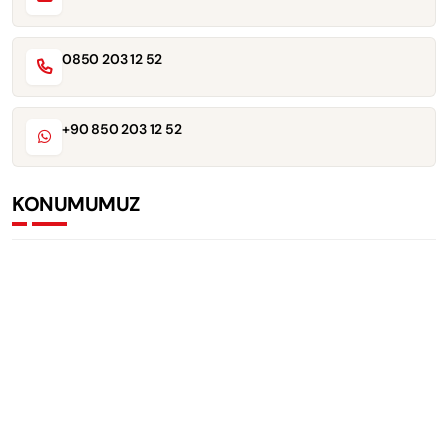
0850 203 12 52
+90 850 203 12 52
KONUMUMUZ