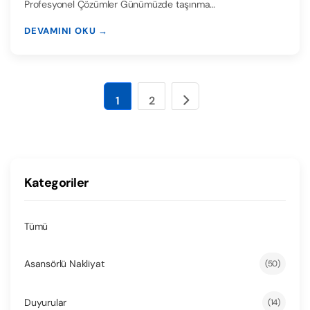
Profesyonel Çözümler Günümüzde taşınma…
DEVAMINI OKU →
1
2
Kategoriler
Tümü
Asansörlü Nakliyat
(50)
Duyurular
(14)