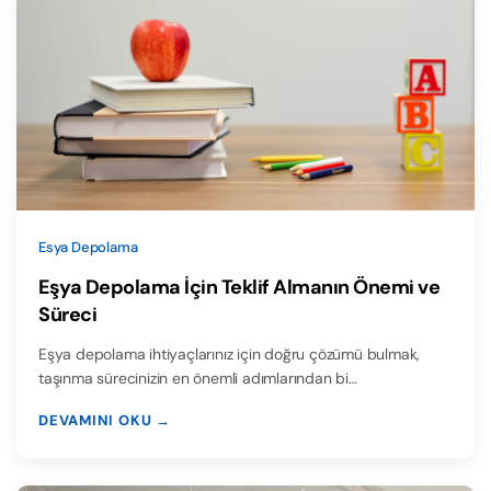
Esya Depolama
Eşya Depolama İçin Teklif Almanın Önemi ve
Süreci
Eşya depolama ihtiyaçlarınız için doğru çözümü bulmak,
taşınma sürecinizin en önemli adımlarından bi…
DEVAMINI OKU →