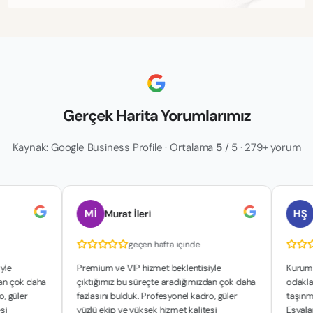
Gerçek Harita Yorumlarımız
Kaynak: Google Business Profile · Ortalama
5
/ 5 · 279+ yorum
Mİ
HŞ
Murat İleri
hakan ş
geçen hafta içinde
ge
Premium ve VIP hizmet beklentisiyle
Kurumsal yapıl
aha
çıktığımız bu süreçte aradığımızdan çok daha
odaklanan çalış
fazlasını bulduk. Profesyonel kadro, güler
taşınma sürecim
yüzlü ekip ve yüksek hizmet kalitesi
Eşyalarımızın g