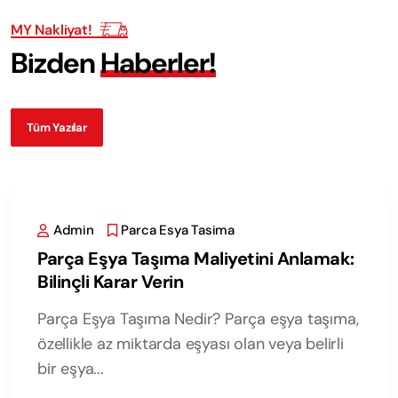
MY Nakliyat!
B
i
z
d
e
n
H
a
b
e
r
l
e
r
!
Tüm Yazılar
Admin
Parca Esya Tasima
Parça Eşya Taşıma Maliyetini Anlamak:
Bilinçli Karar Verin
Parça Eşya Taşıma Nedir? Parça eşya taşıma,
özellikle az miktarda eşyası olan veya belirli
bir eşya...