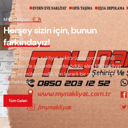
MY Nakliyat!
H
e
r
ş
e
y
s
i
z
i
n
i
ç
i
n
,
b
u
n
u
n
f
a
r
k
ı
n
d
a
y
ı
z
!
İzmir evden eve nakliyat sektöründe profesyonel
çözümleri ile güvenilir marka ödülü alan
MY Nakliyat
kalite ve mükemmellik için kararlı bir şekilde hizmet
vermektedir.
Tüm Galeri