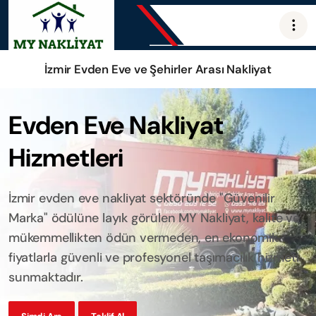
İzmir Evden Eve ve Şehirler Arası Nakliyat
Evden Eve Nakliyat
Hizmetleri
İzmir evden eve nakliyat sektöründe "Güvenilir
Marka" ödülüne layık görülen MY Nakliyat, kalite ve
mükemmellikten ödün vermeden, en ekonomik
fiyatlarla güvenli ve profesyonel taşımacılık hizmeti
sunmaktadır.