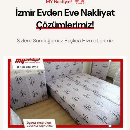
MY Nakliyat!
İ
z
m
i
r
E
v
d
e
n
E
v
e
N
a
k
l
i
y
a
t
Ç
ö
z
ü
m
l
e
r
i
m
i
z
!
Sizlere Sunduğumuz Başlıca Hizmetlerimiz