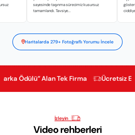
sayesinde taşınma sürecimiz kusursuz
gösterdikleri has
tamamlandı. Tavsiye...
ciddiyetle y...
Haritalarda 279+ Fotoğraflı Yorumu İncele
Ödülü” Alan Tek Firma
Ücretsiz Eksperti
İzleyin
Video rehberleri