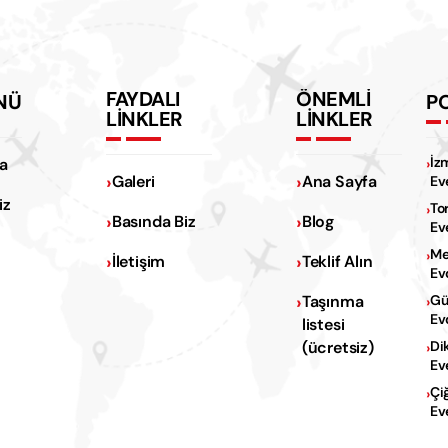
FAYDALI
ÖNEMLİ
NÜ
P
LİNKLER
LİNKLER
İz
a
Galeri
Ana Sayfa
Ev
iz
To
Basında Biz
Blog
Ev
Me
İletişim
Teklif Alın
Ev
Na
Taşınma
Gü
Ev
listesi
Na
(ücretsiz)
Di
Ev
Çi
Ev