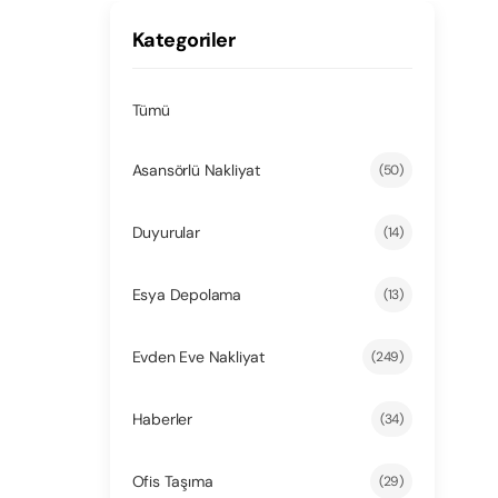
Kategoriler
Tümü
Asansörlü Nakliyat
(50)
Duyurular
(14)
Esya Depolama
(13)
Evden Eve Nakliyat
(249)
Haberler
(34)
Ofis Taşıma
(29)