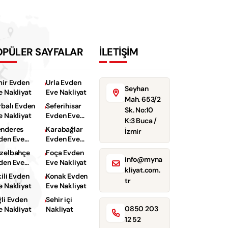
OPÜLER SAYFALAR
İLETİŞİM
mir Evden
Urla Evden
Seyhan
e Nakliyat
Eve Nakliyat
Mah. 653/2
rbalı Evden
Seferihisar
Sk. No:10
e Nakliyat
Evden Eve
K:3 Buca /
Nakliyat
nderes
Karabağlar
İzmir
den Eve
Evden Eve
kliyat
Nakliyat
zelbahçe
Foça Evden
info@myna
den Eve
Eve Nakliyat
kliyat.com.
kliyat
kili Evden
Konak Evden
tr
e Nakliyat
Eve Nakliyat
ğli Evden
Sehir içi
0850 203
e Nakliyat
Nakliyat
12 52