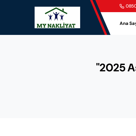
0850
Ana Sa
"2025 As