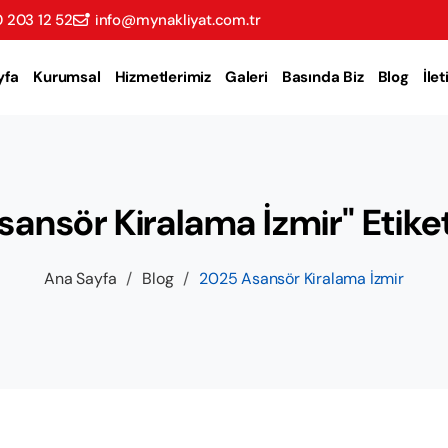
 203 12 52
info@mynakliyat.com.tr
yfa
Kurumsal
Hizmetlerimiz
Galeri
Basında Biz
Blog
İle
ansör Kiralama İzmir" Etiketl
Ana Sayfa
/
Blog
/
2025 Asansör Kiralama İzmir