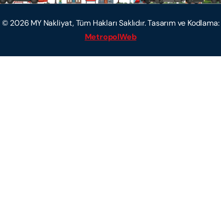
©
2026
MY Nakliyat, Tüm Hakları Saklıdır. Tasarım ve Kodlama:
MetropolWeb