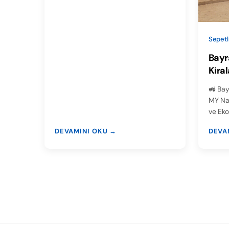
Sepetl
Bayr
Kira
🚜 Bay
MY Nak
ve Eko
DEVAMINI OKU →
DEVA