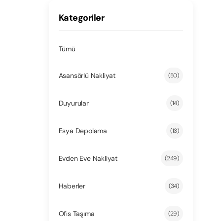
Kategoriler
Tümü
Asansörlü Nakliyat
(50)
Duyurular
(14)
Esya Depolama
(13)
Evden Eve Nakliyat
(249)
Haberler
(34)
Ofis Taşıma
(29)