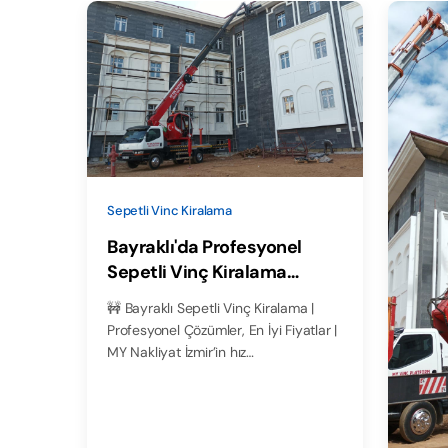
Sepetli Vinc Kiralama
Bayraklı'da Profesyonel
Sepetli Vinç Kiralama
Hizmetleri
🚧 Bayraklı Sepetli Vinç Kiralama |
Profesyonel Çözümler, En İyi Fiyatlar |
MY Nakliyat İzmir’in hız…