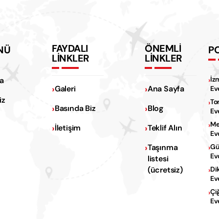
FAYDALI
ÖNEMLİ
NÜ
P
LİNKLER
LİNKLER
İz
a
Galeri
Ana Sayfa
Ev
iz
To
Basında Biz
Blog
Ev
Me
İletişim
Teklif Alın
Ev
Na
Taşınma
Gü
Ev
listesi
Na
(ücretsiz)
Di
Ev
Çi
Ev