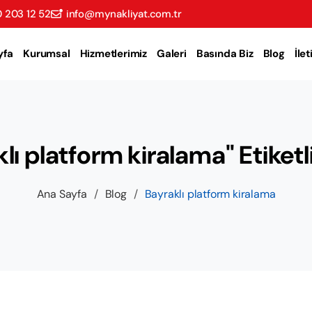
 203 12 52
info@mynakliyat.com.tr
yfa
Kurumsal
Hizmetlerimiz
Galeri
Basında Biz
Blog
İle
lı platform kiralama" Etiketli
Ana Sayfa
/
Blog
/
Bayraklı platform kiralama