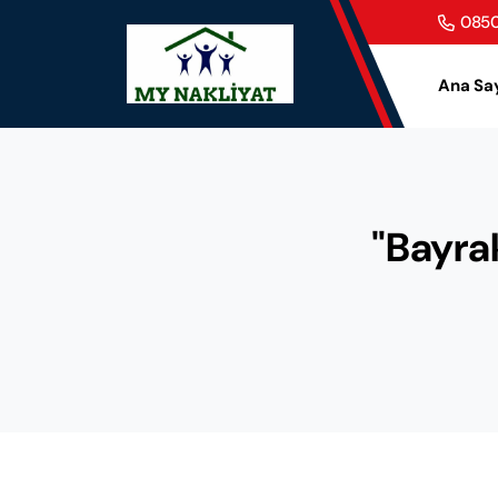
0850
Ana Sa
"Bayrak