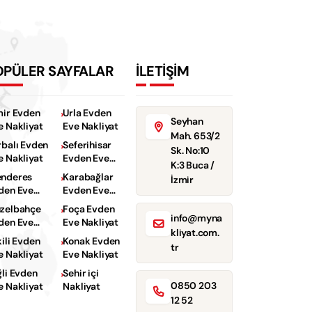
OPÜLER SAYFALAR
İLETİŞİM
mir Evden
Urla Evden
Seyhan
e Nakliyat
Eve Nakliyat
Mah. 653/2
rbalı Evden
Seferihisar
Sk. No:10
e Nakliyat
Evden Eve
K:3 Buca /
Nakliyat
nderes
Karabağlar
İzmir
den Eve
Evden Eve
kliyat
Nakliyat
zelbahçe
Foça Evden
info@myna
den Eve
Eve Nakliyat
kliyat.com.
kliyat
kili Evden
Konak Evden
tr
e Nakliyat
Eve Nakliyat
ğli Evden
Sehir içi
0850 203
e Nakliyat
Nakliyat
12 52