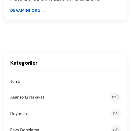
DEVAMINI OKU →
Kategoriler
Tümü
Asansörlü Nakliyat
(50)
Duyurular
(14)
Esya Depolama
(13)