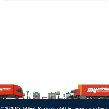
©
2026
MY Nakliyat, Tüm Hakları Saklıdır. Tasarım ve Kodlama: