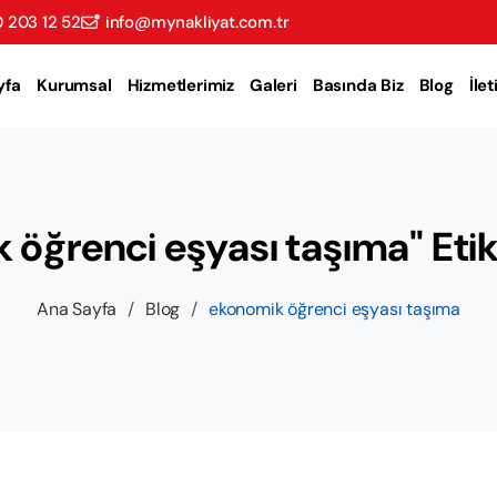
 203 12 52
info@mynakliyat.com.tr
yfa
Kurumsal
Hizmetlerimiz
Galeri
Basında Biz
Blog
İle
öğrenci eşyası taşıma" Etike
Ana Sayfa
/
Blog
/
ekonomik öğrenci eşyası taşıma