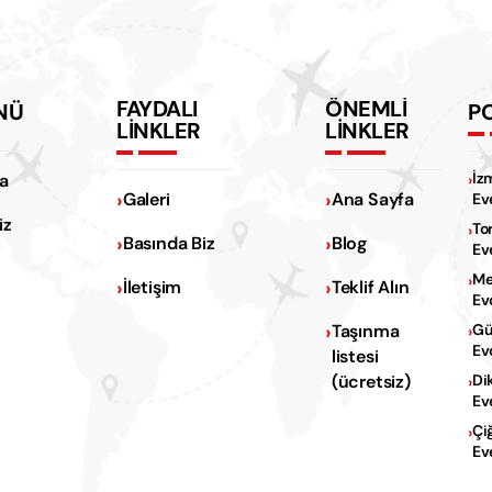
FAYDALI
ÖNEMLİ
NÜ
P
LİNKLER
LİNKLER
İz
a
Galeri
Ana Sayfa
Ev
iz
To
Basında Biz
Blog
Ev
Me
İletişim
Teklif Alın
Ev
Na
Taşınma
Gü
Ev
listesi
Na
(ücretsiz)
Di
Ev
Çi
Ev