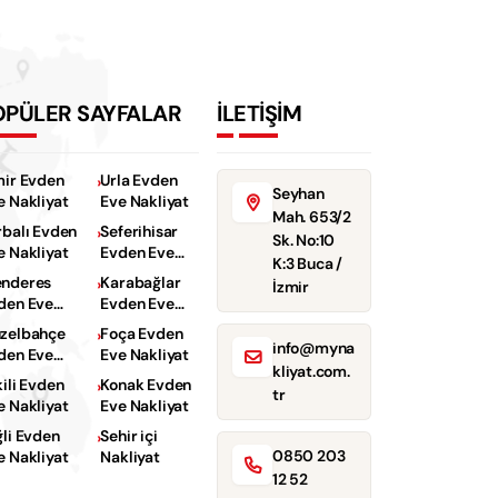
OPÜLER SAYFALAR
İLETİŞİM
mir Evden
Urla Evden
Seyhan
e Nakliyat
Eve Nakliyat
Mah. 653/2
rbalı Evden
Seferihisar
Sk. No:10
e Nakliyat
Evden Eve
K:3 Buca /
Nakliyat
nderes
Karabağlar
İzmir
den Eve
Evden Eve
kliyat
Nakliyat
zelbahçe
Foça Evden
info@myna
den Eve
Eve Nakliyat
kliyat.com.
kliyat
kili Evden
Konak Evden
tr
e Nakliyat
Eve Nakliyat
ğli Evden
Sehir içi
0850 203
e Nakliyat
Nakliyat
12 52