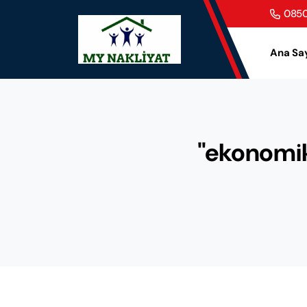
0850
Ana Sa
"ekonomik 