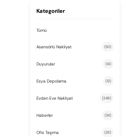
Kategoriler
Tümü
Asansörlü Nakliyat
(50)
Duyurular
(14)
Esya Depolama
(13)
Evden Eve Nakliyat
(249)
Haberler
(34)
Ofis Taşıma
(29)