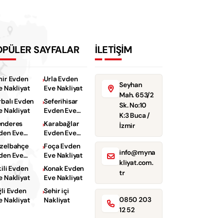
OPÜLER SAYFALAR
İLETİŞİM
mir Evden
Urla Evden
Seyhan
e Nakliyat
Eve Nakliyat
Mah. 653/2
rbalı Evden
Seferihisar
Sk. No:10
e Nakliyat
Evden Eve
K:3 Buca /
Nakliyat
nderes
Karabağlar
İzmir
den Eve
Evden Eve
kliyat
Nakliyat
zelbahçe
Foça Evden
info@myna
den Eve
Eve Nakliyat
kliyat.com.
kliyat
kili Evden
Konak Evden
tr
e Nakliyat
Eve Nakliyat
ğli Evden
Sehir içi
0850 203
e Nakliyat
Nakliyat
12 52