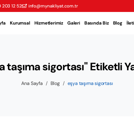
 203 12 52
info@mynakliyat.com.tr
yfa
Kurumsal
Hizmetlerimiz
Galeri
Basında Biz
Blog
İle
a taşıma sigortası" Etiketli Ya
Ana Sayfa
/
Blog
/
eşya taşıma sigortası