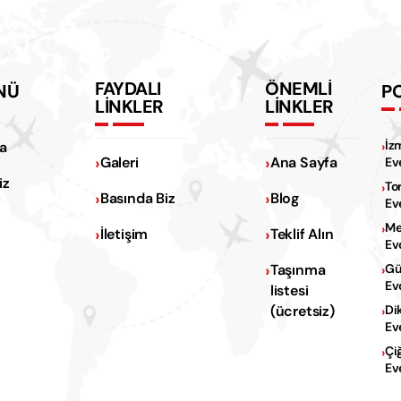
FAYDALI
ÖNEMLİ
NÜ
P
LİNKLER
LİNKLER
İz
a
Galeri
Ana Sayfa
Ev
iz
To
Basında Biz
Blog
Ev
Me
İletişim
Teklif Alın
Ev
Na
Taşınma
Gü
Ev
listesi
Na
(ücretsiz)
Di
Ev
Çi
Ev