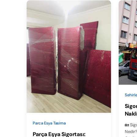
Sehirle
Sigor
Nakl
Taşı
Parca Esya Tasima
🏡 Sigo
Nedir?
Parça Eşya Sigortası: