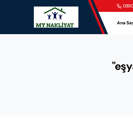
0850
Ana Sa
"eşy