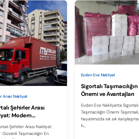
Evden Eve Nakliyat
Sigortalı Taşımacılığın
Önemi ve Avantajları
r Arasi Nakliyat
Evden Eve Nakliyatta Sigortalı
talı Şehirler Arası
Taşımacılığın Önemi Taşınmak
iyat: Modern
hayatımızda sık sık karşılaşm
macılığın Güvencesi
h…
rtalı Şehirler Arası Nakliyat
 Güvenli Taşımacılığın En