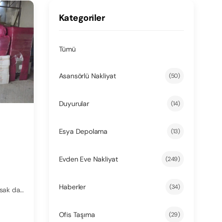
Kategoriler
Tümü
Asansörlü Nakliyat
(50)
Duyurular
(14)
Esya Depolama
(13)
Evden Eve Nakliyat
(249)
,
Haberler
(34)
asak da
Ofis Taşıma
(29)