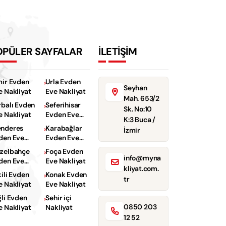
OPÜLER SAYFALAR
İLETİŞİM
mir Evden
Urla Evden
Seyhan
e Nakliyat
Eve Nakliyat
Mah. 653/2
rbalı Evden
Seferihisar
Sk. No:10
e Nakliyat
Evden Eve
K:3 Buca /
Nakliyat
nderes
Karabağlar
İzmir
den Eve
Evden Eve
kliyat
Nakliyat
zelbahçe
Foça Evden
info@myna
den Eve
Eve Nakliyat
kliyat.com.
kliyat
kili Evden
Konak Evden
tr
e Nakliyat
Eve Nakliyat
ğli Evden
Sehir içi
0850 203
e Nakliyat
Nakliyat
12 52