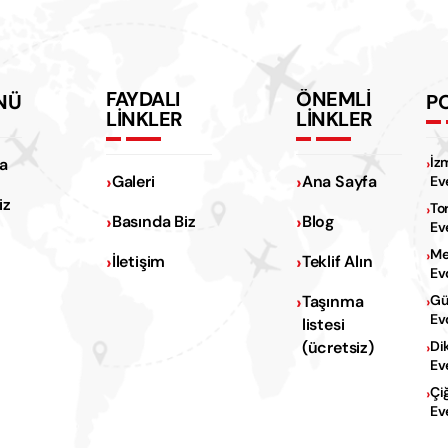
FAYDALI
ÖNEMLİ
NÜ
P
LİNKLER
LİNKLER
İz
a
Galeri
Ana Sayfa
Ev
iz
To
Basında Biz
Blog
Ev
Me
İletişim
Teklif Alın
Ev
Na
Taşınma
Gü
Ev
listesi
Na
(ücretsiz)
Di
Ev
Çi
Ev