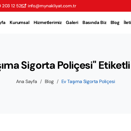
 203 12 52
info@mynakliyat.com.tr
yfa
Kurumsal
Hizmetlerimiz
Galeri
Basında Biz
Blog
İle
ıma Sigorta Poliçesi" Etiketli
Ana Sayfa
/
Blog
/
Ev Taşıma Sigorta Poliçesi