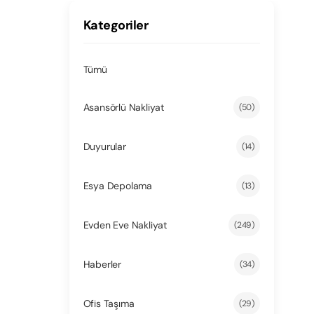
Kategoriler
Tümü
Asansörlü Nakliyat
(50)
Duyurular
(14)
Esya Depolama
(13)
Evden Eve Nakliyat
(249)
Haberler
(34)
Ofis Taşıma
(29)