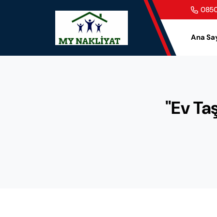
0850
Ana Sa
"Ev Taş