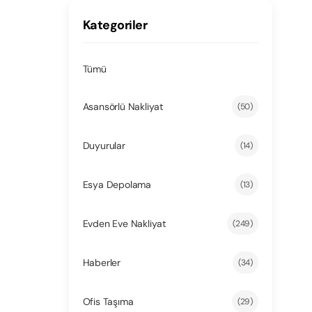
Kategoriler
Tümü
Asansörlü Nakliyat
(50)
Duyurular
(14)
Esya Depolama
(13)
Evden Eve Nakliyat
(249)
Haberler
(34)
Ofis Taşıma
(29)