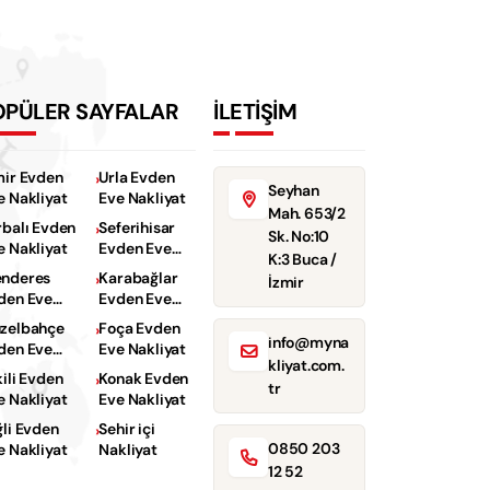
OPÜLER SAYFALAR
İLETİŞİM
mir Evden
Urla Evden
Seyhan
e Nakliyat
Eve Nakliyat
Mah. 653/2
rbalı Evden
Seferihisar
Sk. No:10
e Nakliyat
Evden Eve
K:3 Buca /
Nakliyat
nderes
Karabağlar
İzmir
den Eve
Evden Eve
kliyat
Nakliyat
zelbahçe
Foça Evden
info@myna
den Eve
Eve Nakliyat
kliyat.com.
kliyat
kili Evden
Konak Evden
tr
e Nakliyat
Eve Nakliyat
ğli Evden
Sehir içi
0850 203
e Nakliyat
Nakliyat
12 52