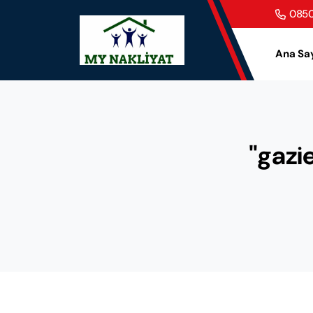
0850
Ana Sa
"gazie