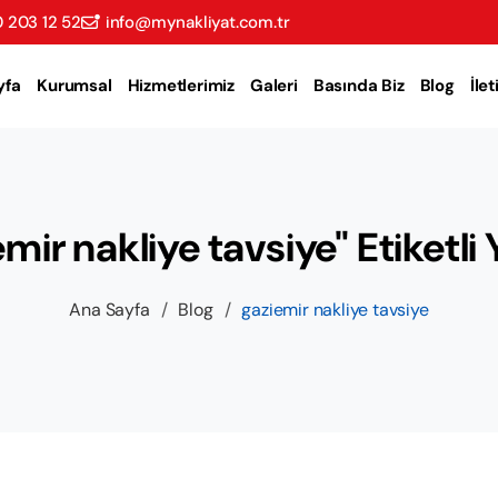
 203 12 52
info@mynakliyat.com.tr
yfa
Kurumsal
Hizmetlerimiz
Galeri
Basında Biz
Blog
İle
mir nakliye tavsiye" Etiketli 
Ana Sayfa
/
Blog
/
gaziemir nakliye tavsiye