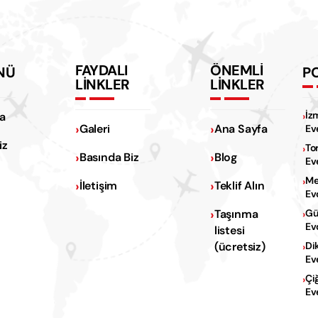
FAYDALI
ÖNEMLİ
NÜ
P
LİNKLER
LİNKLER
İz
a
Galeri
Ana Sayfa
Ev
iz
To
Basında Biz
Blog
Ev
Me
İletişim
Teklif Alın
Ev
Na
Taşınma
Gü
Ev
listesi
Na
(ücretsiz)
Di
Ev
Çi
Ev