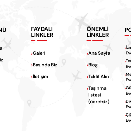
FAYDALI
ÖNEMLİ
NÜ
P
LİNKLER
LİNKLER
İz
a
Galeri
Ana Sayfa
Ev
iz
To
Basında Biz
Blog
Ev
Me
İletişim
Teklif Alın
Ev
Na
Taşınma
Gü
Ev
listesi
Na
(ücretsiz)
Di
Ev
Çi
Ev