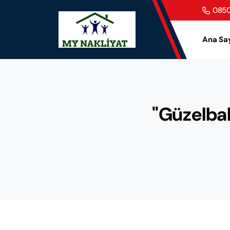
0850
Ana Sa
"Güzelbah