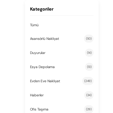
Kategoriler
Tümü
Asansörlü Nakliyat
(50)
Duyurular
(14)
Esya Depolama
(13)
Evden Eve Nakliyat
(249)
Haberler
(34)
Ofis Taşıma
(29)