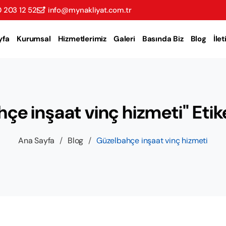
 203 12 52
info@mynakliyat.com.tr
yfa
Kurumsal
Hizmetlerimiz
Galeri
Basında Biz
Blog
İle
çe inşaat vinç hizmeti" Etiket
Ana Sayfa
/
Blog
/
Güzelbahçe inşaat vinç hizmeti