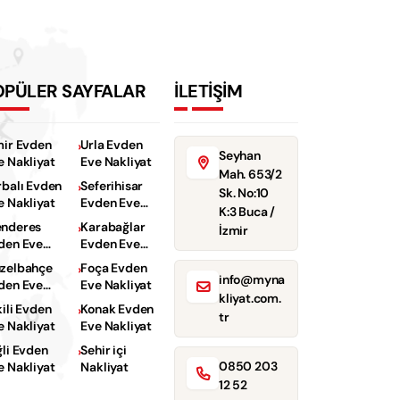
OPÜLER SAYFALAR
İLETİŞİM
mir Evden
Urla Evden
Seyhan
e Nakliyat
Eve Nakliyat
Mah. 653/2
rbalı Evden
Seferihisar
Sk. No:10
e Nakliyat
Evden Eve
K:3 Buca /
Nakliyat
nderes
Karabağlar
İzmir
den Eve
Evden Eve
kliyat
Nakliyat
zelbahçe
Foça Evden
info@myna
den Eve
Eve Nakliyat
kliyat.com.
kliyat
kili Evden
Konak Evden
tr
e Nakliyat
Eve Nakliyat
ğli Evden
Sehir içi
0850 203
e Nakliyat
Nakliyat
12 52