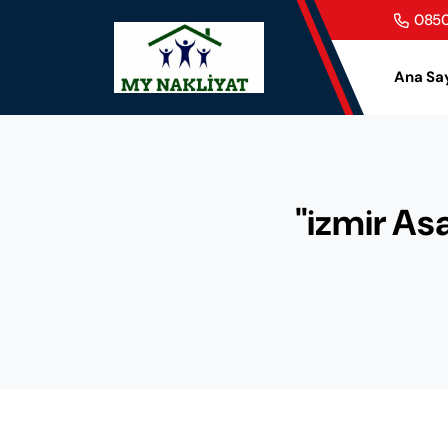
0850
Ana Sa
"izmir Asa