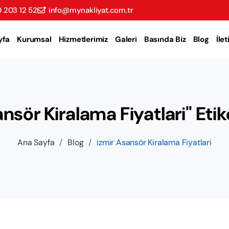
 203 12 52
info@mynakliyat.com.tr
yfa
Kurumsal
Hizmetlerimiz
Galeri
Basında Biz
Blog
İle
nsör Kiralama Fiyatlari" Etike
Ana Sayfa
/
Blog
/
izmir Asansör Kiralama Fiyatlari