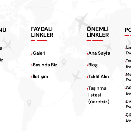
FAYDALI
ÖNEMLİ
NÜ
P
LİNKLER
LİNKLER
İz
a
Galeri
Ana Sayfa
Ev
iz
To
Basında Biz
Blog
Ev
Me
İletişim
Teklif Alın
Ev
Na
Taşınma
Gü
Ev
listesi
Na
(ücretsiz)
Di
Ev
Çi
Ev