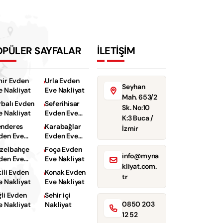
OPÜLER SAYFALAR
İLETİŞİM
mir Evden
Urla Evden
Seyhan
e Nakliyat
Eve Nakliyat
Mah. 653/2
rbalı Evden
Seferihisar
Sk. No:10
e Nakliyat
Evden Eve
K:3 Buca /
Nakliyat
nderes
Karabağlar
İzmir
den Eve
Evden Eve
kliyat
Nakliyat
zelbahçe
Foça Evden
info@myna
den Eve
Eve Nakliyat
kliyat.com.
kliyat
kili Evden
Konak Evden
tr
e Nakliyat
Eve Nakliyat
ğli Evden
Sehir içi
0850 203
e Nakliyat
Nakliyat
12 52