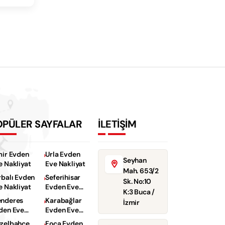
OPÜLER SAYFALAR
İLETİŞİM
mir Evden
Urla Evden
Seyhan
e Nakliyat
Eve Nakliyat
Mah. 653/2
rbalı Evden
Seferihisar
Sk. No:10
e Nakliyat
Evden Eve
K:3 Buca /
Nakliyat
nderes
Karabağlar
İzmir
den Eve
Evden Eve
kliyat
Nakliyat
zelbahçe
Foça Evden