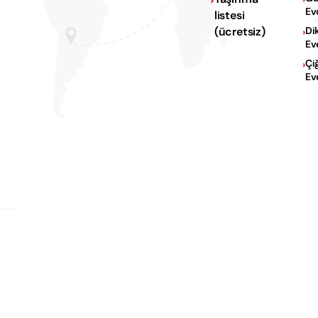
Ev
listesi
Na
(ücretsiz)
Di
Ev
Çi
Ev