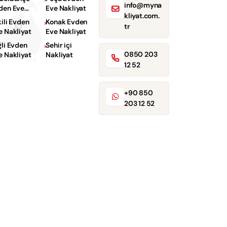
info@myna
den Eve
Eve Nakliyat
kliyat.com.
kliyat
kili Evden
Konak Evden
tr
e Nakliyat
Eve Nakliyat
ğli Evden
Sehir içi
0850 203
e Nakliyat
Nakliyat
12 52
+90 850
203 12 52