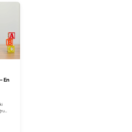
 - En
ki
ğru…