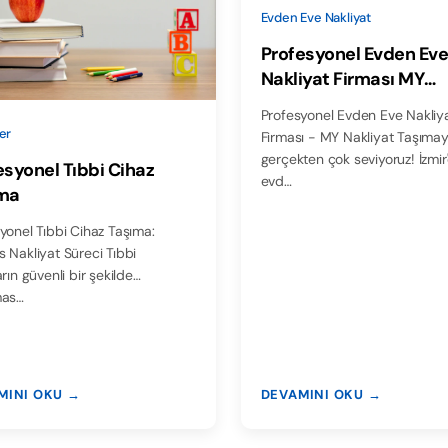
Evden Eve Nakliyat
Profesyonel Evden Ev
Nakliyat Firması MY
Nakliyat
Profesyonel Evden Eve Nakliy
er
Firması - MY Nakliyat Taşımayı
gerçekten çok seviyoruz! İzmir
esyonel Tıbbi Cihaz
evd…
ma
yonel Tıbbi Cihaz Taşıma:
 Nakliyat Süreci Tıbbi
arın güvenli bir şekilde
mas…
MINI OKU →
DEVAMINI OKU →