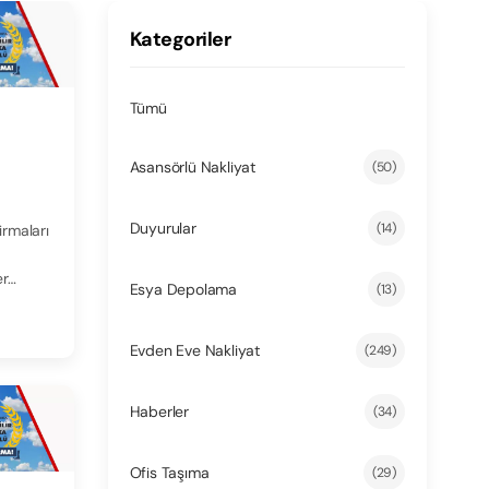
Kategoriler
Tümü
Asansörlü Nakliyat
(50)
Duyurular
(14)
irmaları
er…
Esya Depolama
(13)
Evden Eve Nakliyat
(249)
Haberler
(34)
Ofis Taşıma
(29)