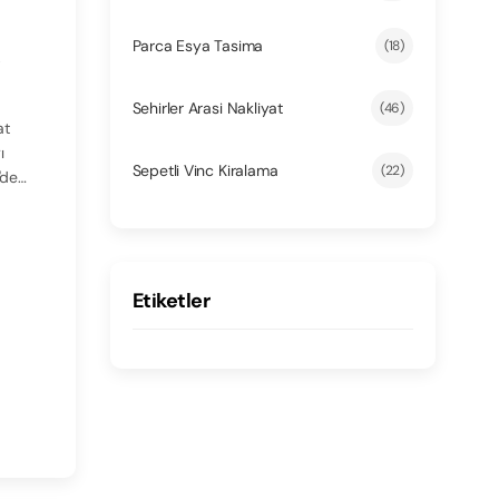
Parca Esya Tasima
(18)
e
Sehirler Arasi Nakliyat
(46)
at
Sepetli Vinc Kiralama
(22)
'de
Etiketler