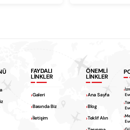
FAYDALI
ÖNEMLİ
NÜ
P
LİNKLER
LİNKLER
İz
a
Galeri
Ana Sayfa
Ev
iz
To
Basında Biz
Blog
Ev
Me
İletişim
Teklif Alın
Ev
Na
Taşınma
Gü