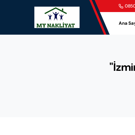
0850
Ana Sa
"İzmi