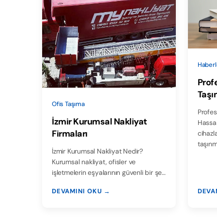
Haberl
Prof
Taşı
Ofis Taşıma
Profes
İzmir Kurumsal Nakliyat
Hassas
Firmaları
cihazl
taşın
İzmir Kurumsal Nakliyat Nedir?
Kurumsal nakliyat, ofisler ve
işletmelerin eşyalarının güvenli bir şe…
DEVAMINI OKU →
DEVA