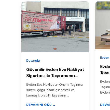
Evden 
Duyurular
Evde
Güvenilir Evden Eve Nakliyat
Tavs
Sigortası ile Taşınmanın
Rahatlığını Yaşayın
Evden 
Evden Eve Nakliyatın Önemi Taşınma
Taşınm
süreci, çoğu insan için stresli ve
Evden 
karmaşık olabilir. Eşyaların …
DEVAMINI OKU →
DEVA