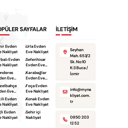
OPÜLER SAYFALAR
İLETİŞİM
mir Evden
Urla Evden
Seyhan
e Nakliyat
Eve Nakliyat
Mah. 653/2
rbalı Evden
Seferihisar
Sk. No:10
e Nakliyat
Evden Eve
K:3 Buca /
Nakliyat
nderes
Karabağlar
İzmir
den Eve
Evden Eve
kliyat
Nakliyat
zelbahçe
Foça Evden
info@myna
den Eve
Eve Nakliyat
kliyat.com.
kliyat
kili Evden
Konak Evden
tr
e Nakliyat
Eve Nakliyat
ğli Evden
Sehir içi
0850 203
e Nakliyat
Nakliyat
12 52