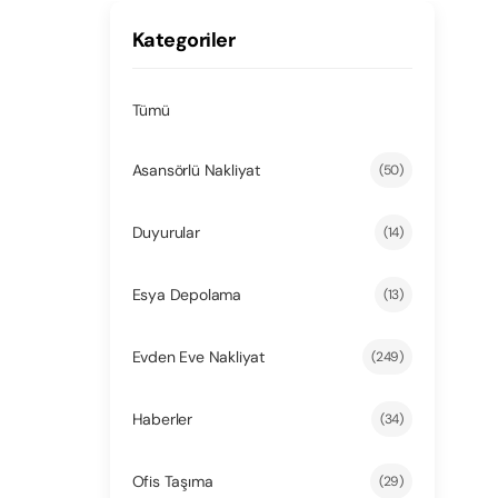
Kategoriler
Tümü
Asansörlü Nakliyat
(50)
Duyurular
(14)
Esya Depolama
(13)
Evden Eve Nakliyat
(249)
Haberler
(34)
Ofis Taşıma
(29)