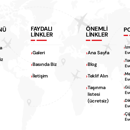
FAYDALI
ÖNEMLİ
NÜ
P
LİNKLER
LİNKLER
İz
a
Galeri
Ana Sayfa
Ev
iz
To
Basında Biz
Blog
Ev
Me
İletişim
Teklif Alın
Ev
Na
Taşınma
Gü
Ev
listesi
Na
(ücretsiz)
Di
Ev
Çi
Ev