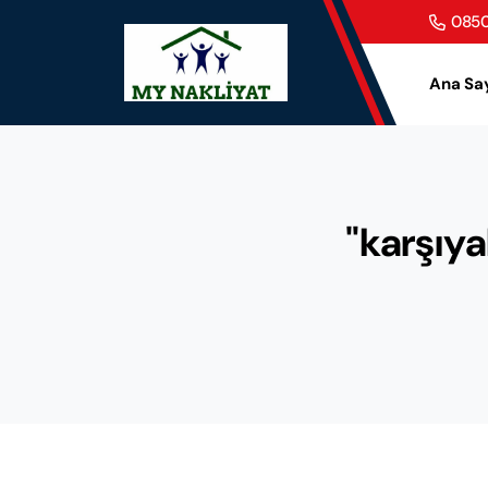
0850
Ana Sa
"karşıya