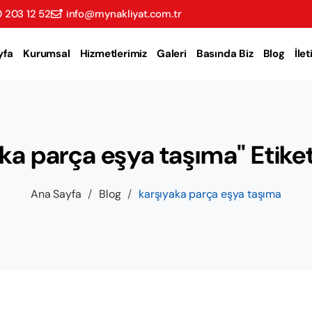
 203 12 52
info@mynakliyat.com.tr
yfa
Kurumsal
Hizmetlerimiz
Galeri
Basında Biz
Blog
İle
ka parça eşya taşıma" Etiketl
Ana Sayfa
/
Blog
/
karşıyaka parça eşya taşıma