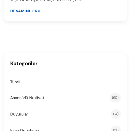
DEVAMINI OKU →
Kategoriler
Tümü
Asansörlü Nakliyat
(50)
Duyurular
(14)
Esya Depolama
(13)