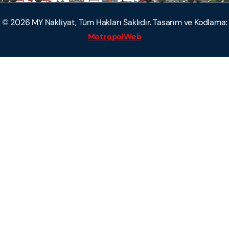
©
2026
MY Nakliyat, Tüm Hakları Saklıdır. Tasarım ve Kodlama:
MetropolWeb