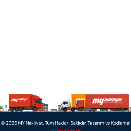
©
2026
MY Nakliyat, Tüm Hakları Saklıdır. Tasarım ve Kodlama: