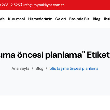
 203 12 52
info@mynakliyat.com.tr
yfa
Kurumsal
Hizmetlerimiz
Galeri
Basında Biz
Blog
İle
şıma öncesi planlama" Etiketl
Ana Sayfa
/
Blog
/
ofis taşıma öncesi planlama