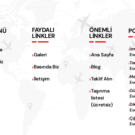
FAYDALI
ÖNEMLİ
NÜ
P
LİNKLER
LİNKLER
İz
a
Galeri
Ana Sayfa
Ev
iz
To
Basında Biz
Blog
Ev
Me
İletişim
Teklif Alın
Ev
Na
Taşınma
Gü
Ev
listesi
Na
(ücretsiz)
Di
Ev
Çi
Ev