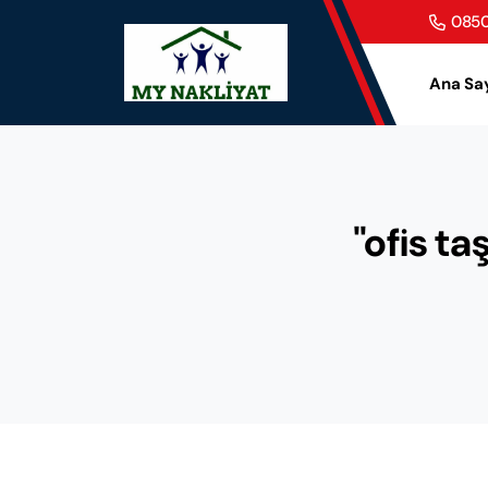
0850
Ana Sa
"ofis ta