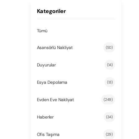
Kategoriler
Tümü
Asansörlü Nakliyat
(50)
Duyurular
(14)
Esya Depolama
(13)
Evden Eve Nakliyat
(249)
Haberler
(34)
Ofis Taşıma
(29)