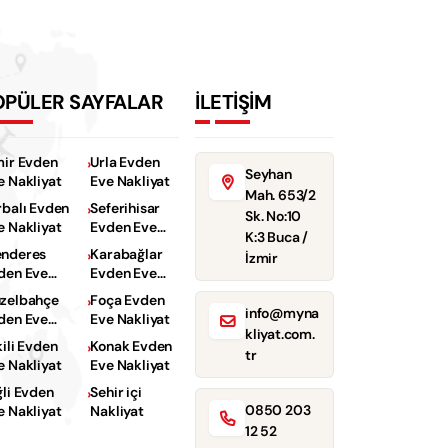
OPÜLER SAYFALAR
İLETİŞİM
mir Evden
Urla Evden
Seyhan
e Nakliyat
Eve Nakliyat
Mah. 653/2
rbalı Evden
Seferihisar
Sk. No:10
e Nakliyat
Evden Eve
K:3 Buca /
Nakliyat
nderes
Karabağlar
İzmir
den Eve
Evden Eve
kliyat
Nakliyat
zelbahçe
Foça Evden
info@myna
den Eve
Eve Nakliyat
kliyat.com.
kliyat
kili Evden
Konak Evden
tr
e Nakliyat
Eve Nakliyat
ğli Evden
Sehir içi
0850 203
e Nakliyat
Nakliyat
12 52