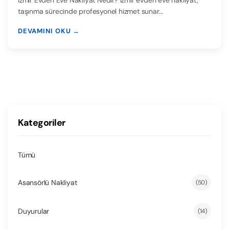
İzmir Evden Eve Nakliyat Nedir? İzmir evden eve nakliyat,
taşınma sürecinde profesyonel hizmet sunar…
DEVAMINI OKU →
Kategoriler
Tümü
Asansörlü Nakliyat
(50)
Duyurular
(14)