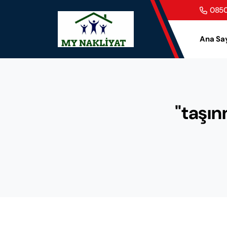
0850
Ana Sa
"taşınm