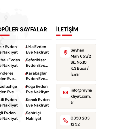
OPÜLER SAYFALAR
İLETİŞİM
mir Evden
Urla Evden
Seyhan
e Nakliyat
Eve Nakliyat
Mah. 653/2
rbalı Evden
Seferihisar
Sk. No:10
e Nakliyat
Evden Eve
K:3 Buca /
Nakliyat
nderes
Karabağlar
İzmir
den Eve
Evden Eve
kliyat
Nakliyat
zelbahçe
Foça Evden
info@myna
den Eve
Eve Nakliyat
kliyat.com.
kliyat
kili Evden
Konak Evden
tr
e Nakliyat
Eve Nakliyat
ğli Evden
Sehir içi
0850 203
e Nakliyat
Nakliyat
12 52