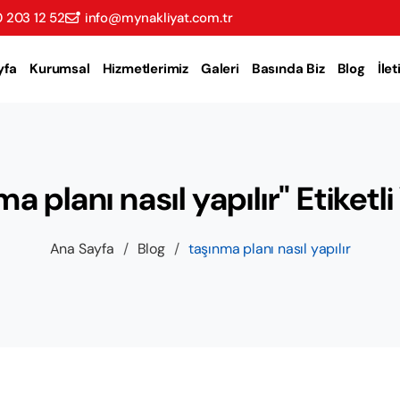
 203 12 52
info@mynakliyat.com.tr
yfa
Kurumsal
Hizmetlerimiz
Galeri
Basında Biz
Blog
İle
a planı nasıl yapılır" Etiketli
Ana Sayfa
/
Blog
/
taşınma planı nasıl yapılır