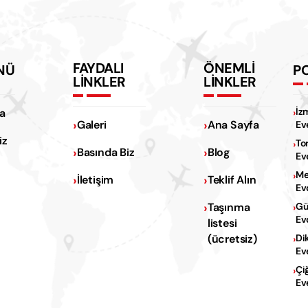
FAYDALI
ÖNEMLİ
NÜ
P
LİNKLER
LİNKLER
İz
a
Galeri
Ana Sayfa
Ev
iz
To
Basında Biz
Blog
Ev
Me
İletişim
Teklif Alın
Ev
Na
Taşınma
Gü
Ev
listesi
Na
(ücretsiz)
Di
Ev
Çi
Ev