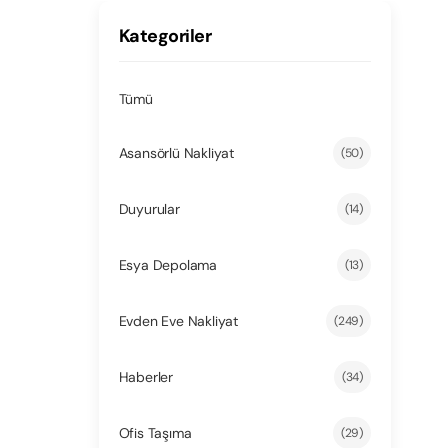
Kategoriler
Tümü
Asansörlü Nakliyat
(50)
Duyurular
(14)
Esya Depolama
(13)
Evden Eve Nakliyat
(249)
Haberler
(34)
Ofis Taşıma
(29)