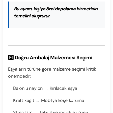
Bu ayrım,
kişiye özel depolama
hizmetinin
temelini oluşturur.
2️⃣ Doğru Ambalaj Malzemesi Seçimi
Eşyaların türüne göre malzeme seçimi kritik
önemdedir:
Balonlu naylon → Kırılacak eşya
Kraft kağıt → Mobilya köşe koruma
Streç film → Tekstil ve mobilya yüzey