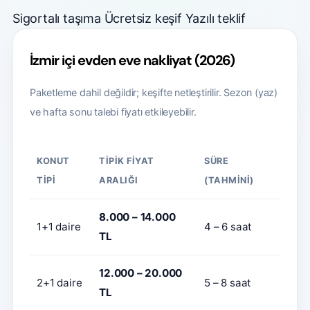
Sigortalı taşıma
Ücretsiz keşif
Yazılı teklif
İzmir içi evden eve nakliyat (2026)
Paketleme dahil değildir; keşifte netleştirilir. Sezon (yaz)
ve hafta sonu talebi fiyatı etkileyebilir.
KONUT
TIPIK FIYAT
SÜRE
TIPI
ARALIĞI
(TAHMINI)
8.000 – 14.000
1+1 daire
4 – 6 saat
TL
12.000 – 20.000
2+1 daire
5 – 8 saat
TL