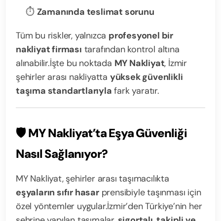
⏱️
Zamanında teslimat sorunu
Tüm bu riskler, yalnızca
profesyonel bir
nakliyat firması
tarafından kontrol altına
alınabilir.
İşte bu noktada
MY Nakliyat
, İzmir
şehirler arası nakliyatta
yüksek güvenlikli
taşıma standartlarıyla
fark yaratır.
🛡️
MY Nakliyat’ta Eşya Güvenliği
Nasıl Sağlanıyor?
MY Nakliyat, şehirler arası taşımacılıkta
eşyaların sıfır hasar
prensibiyle taşınması için
özel yöntemler uygular.
İzmir’den Türkiye’nin her
şehrine yapılan taşımalar,
sigortalı, takipli ve