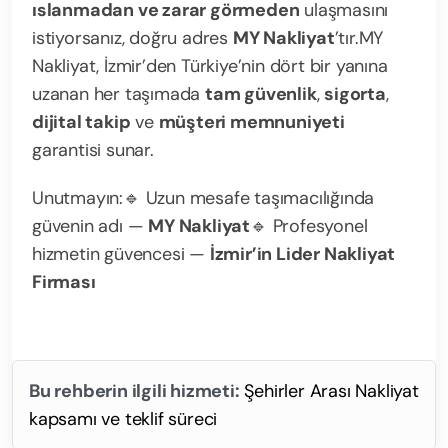
ıslanmadan ve zarar görmeden
ulaşmasını
istiyorsanız, doğru adres
MY Nakliyat
’tır.
MY
Nakliyat, İzmir’den Türkiye’nin dört bir yanına
uzanan her taşımada
tam güvenlik
,
sigorta
,
dijital takip
ve
müşteri memnuniyeti
garantisi sunar.
Unutmayın:
🔹 Uzun mesafe taşımacılığında
güvenin adı —
MY Nakliyat
🔹 Profesyonel
hizmetin güvencesi —
İzmir’in Lider Nakliyat
Firması
Bu rehberin ilgili hizmeti:
Şehirler Arası Nakliyat
kapsamı ve teklif süreci