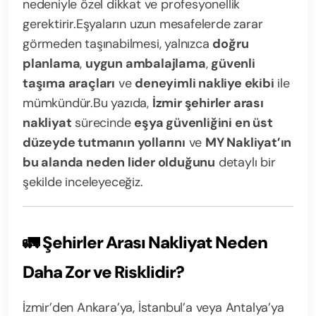
nedeniyle özel dikkat ve profesyonellik
gerektirir.
Eşyaların uzun mesafelerde zarar
görmeden taşınabilmesi, yalnızca
doğru
planlama
,
uygun ambalajlama
,
güvenli
taşıma araçları
ve
deneyimli nakliye ekibi
ile
mümkündür.
Bu yazıda,
İzmir şehirler arası
nakliyat
sürecinde
eşya güvenliğini en üst
düzeyde tutmanın yollarını
ve
MY Nakliyat’ın
bu alanda neden lider olduğunu
detaylı bir
şekilde inceleyeceğiz.
🚛
Şehirler Arası Nakliyat Neden
Daha Zor ve Risklidir?
İzmir’den Ankara’ya, İstanbul’a veya Antalya’ya