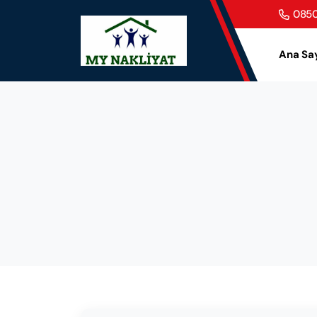
0850
Ana Sa