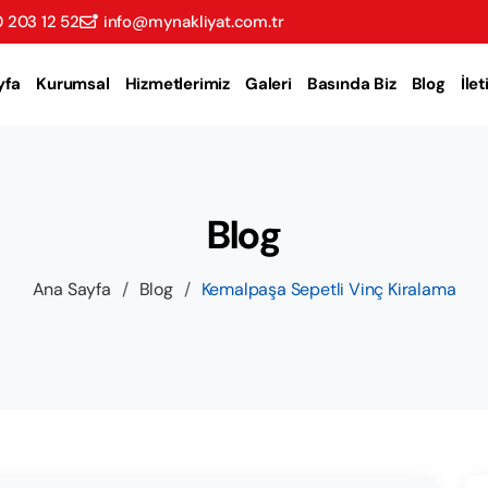
 203 12 52
info@mynakliyat.com.tr
yfa
Kurumsal
Hizmetlerimiz
Galeri
Basında Biz
Blog
İle
Blog
Ana Sayfa
/
Blog
/
Kemalpaşa Sepetli Vinç Kiralama