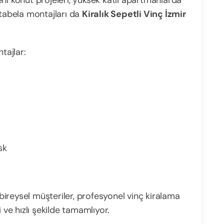
ni konut projeleri, yüksek katlı apartmanlarda
 tabela montajları da
Kiralık Sepetli Vinç İzmir
tajlar:
sk
ireysel müşteriler, profesyonel vinç kiralama
 ve hızlı şekilde tamamlıyor.