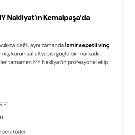
 MY Nakliyat’ın Kemalpaşa’da
cılıkta değil, aynı zamanda
İzmir sepetli vinç
ış, kurumsal altyapısı güçlü bir markadır.
ler tamamen MY Nakliyat’ın profesyonel ekip
çler
su
operatörler