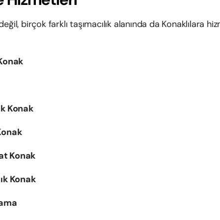
eğil, birçok farklı taşımacılık alanında da Konaklılara hi
:
 Konak
ık Konak
Konak
yat Konak
lık Konak
lama