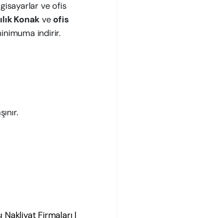
lgisayarlar ve ofis
lık Konak
ve
ofis
inimuma indirir.
ınır.
ı Nakliyat Firmaları |