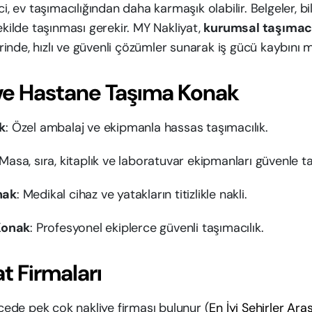
i, ev taşımacılığından daha karmaşık olabilir. Belgeler, bi
ekilde taşınması gerekir. MY Nakliyat,
kurumsal taşımacı
inde, hızlı ve güvenli çözümler sunarak iş gücü kaybını m
 ve Hastane Taşıma Konak
k
: Özel ambalaj ve ekipmanla hassas taşımacılık.
 Masa, sıra, kitaplık ve laboratuvar ekipmanları güvenle taş
nak
: Medikal cihaz ve yatakların titizlikle nakli.
Konak
: Profesyonel ekiplerce güvenli taşımacılık.
t Firmaları
lçede pek çok nakliye firması bulunur (
En İyi Şehirler Aras