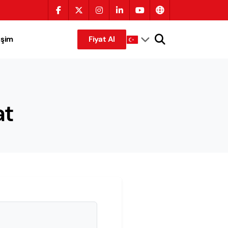
tişim
Fiyat Al
at