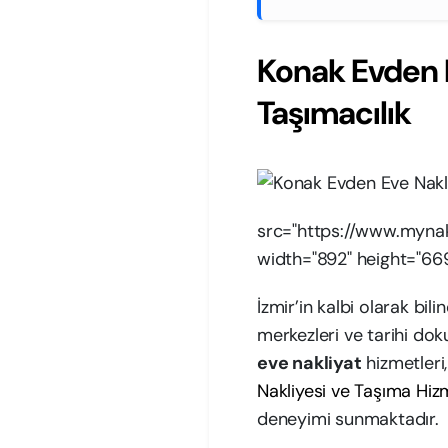
Konak Evden E
Taşımacılık
src="https://www.myna
width="892" height="66
İzmir’in kalbi olarak bi
merkezleri ve tarihi dok
eve nakliyat
hizmetleri,
Nakliyesi ve Taşıma Hiz
deneyimi sunmaktadır.