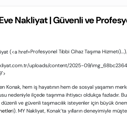
ve Nakliyat | Güvenli ve Profes
Profesyonel Tıbbi Cihaz Taşıma Hizmeti)...).
kliyat.com.tr/uploads/content/2025-09/img_68bc23648
9">
linen Konak, hem iş hayatının hem de sosyal yaşamın merke
usu nedeniyle ilçede taşınma ihtiyacı oldukça fazladır. 
 düzenli ve güvenli taşımacılık isteyenler için büyük önem
metleri
). MY Nakliyat, Konak’ta yılların deneyimiyle müşte