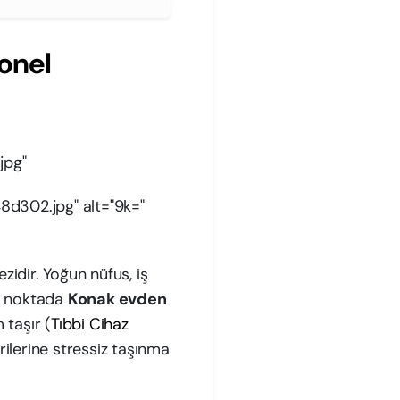
yonel
jpg"
d302.jpg" alt="9k="
zidir. Yoğun nüfus, iş
Bu noktada
Konak evden
 taşır (
Tıbbi Cihaz
rilerine stressiz taşınma