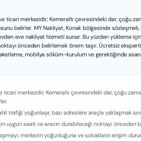
i ve ticari merkezidir; Kemeraltı çevresindeki dar, çoğu z
sunu belirler. MY Nakliyat, Konak bölgesinde sözleşmeli, 
 evden eve nakliyat hizmeti sunar. Bu yüzden yükleme içi
oktayı önceden belirlemek önem taşır. Ücretsiz ekspertiz 
 paketleme, mobilya söküm-kurulum ve gerektiğinde asan
 ve ticari merkezidir; Kemeraltı çevresindeki dar, çoğu za
ler.
il trafiği yoğunlaşır, bazı adreslere araçla yaklaşmak sınırl
in uygun saati ve aracın durabileceği noktayı önceden b
aşımayı, merkezin yoğunluğuna ve sokakların erişim duru