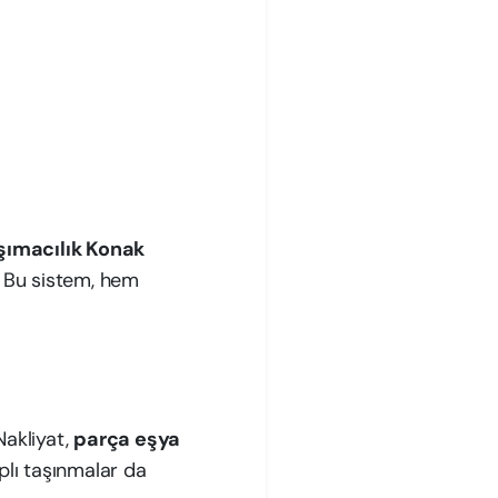
şımacılık Konak
. Bu sistem, hem
Nakliyat,
parça eşya
lı taşınmalar da