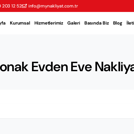
 203 12 52
info@mynakliyat.com.tr
yfa
Kurumsal
Hizmetlerimiz
Galeri
Basında Biz
Blog
İle
onak Evden Eve Nakliy