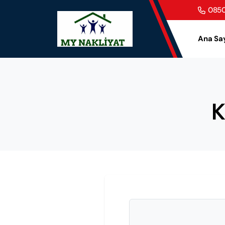
0850
Ana Sa
K