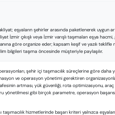
nakliyat; eşyaların şehirler arasında paketlenerek uygun 
iyat İzmir çıkışlı veya İzmir varışlı taşımaları eşya hacmi,
lanına göre organize eder; kapsam keşif ve yazılı teklifle n
lim bilgileri taşıma öncesinde müşteriyle paylaşılır.
operasyonları, şehir içi taşımacılık süreçlerine göre daha
dinasyon ve operasyon yönetimi gerektiren organizasyonl
fesinin artması, yük güvenliği, rota optimizasyonu, araç
ğru yönetilmesi gibi birçok parametre, operasyon başarı
ı taşımacılık hizmetlerinde başarı kriteri yalnızca eşyala