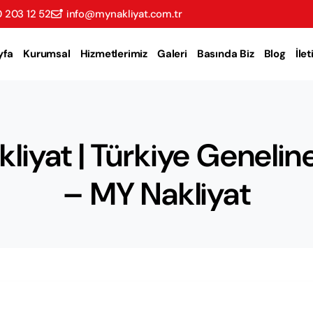
 203 12 52
info@mynakliyat.com.tr
yfa
Kurumsal
Hizmetlerimiz
Galeri
Basında Biz
Blog
İle
kliyat | Türkiye Genelin
– MY Nakliyat