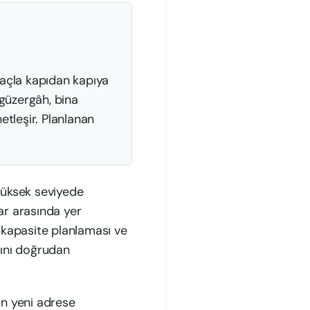
araçla kapıdan kapıya
 güzergâh, bina
etleşir. Planlanan
 yüksek seviyede
ar arasında yer
 kapasite planlaması ve
sını doğrudan
rın yeni adrese