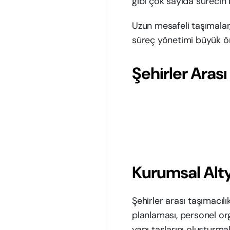
gibi çok sayıda sürecin 
Uzun mesafeli taşımalar,
süreç yönetimi büyük ö
Şehirler Aras
Kurumsal Alt
Şehirler arası taşımacıl
planlaması, personel or
yapı taşlarını oluşturma