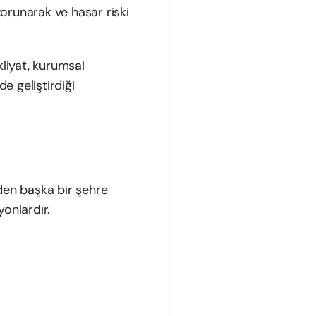
korunarak ve hasar riski
kliyat, kurumsal
e geliştirdiği
.
rden başka bir şehre
yonlardır.