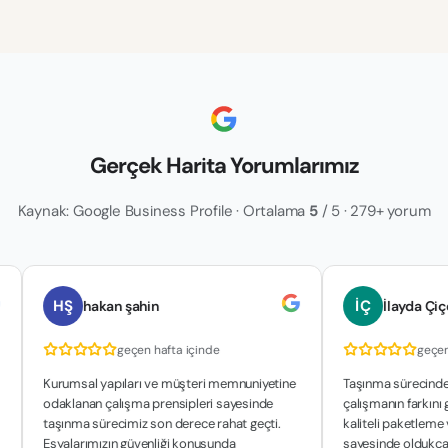
Gerçek Harita Yorumlarımız
Kaynak: Google Business Profile · Ortalama
5
/ 5 · 279+ yorum
HŞ
İÇ
hakan şahin
İlayda Çiçek
geçen hafta içinde
geçen hafta i
Kurumsal yapıları ve müşteri memnuniyetine
Taşınma sürecinde profesy
odaklanan çalışma prensipleri sayesinde
çalışmanın farkını gördük. 
taşınma sürecimiz son derece rahat geçti.
kaliteli paketleme ve zama
Eşyalarımızın güvenliği konusunda
sayesinde oldukça rahat b