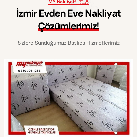
MY Nakliyat!
İ
z
m
i
r
E
v
d
e
n
E
v
e
N
a
k
l
i
y
a
t
Ç
ö
z
ü
m
l
e
r
i
m
i
z
!
Sizlere Sunduğumuz Başlıca Hizmetlerimiz