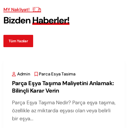
MY Nakliyat!
B
i
z
d
e
n
H
a
b
e
r
l
e
r
!
Tüm Yazılar
Admin
Parca Esya Tasima
Parça Eşya Taşıma Maliyetini Anlamak:
Bilinçli Karar Verin
Parça Eşya Taşıma Nedir? Parça eşya taşıma,
özellikle az miktarda eşyası olan veya belirli
bir eşya...