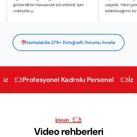
gösterdikleri hassasiyet bizi etkiledi. İşini
yaşadık. Yakın çevremize t
ciddiyetle y...
edebileceğimiz bir hiz...
Haritalarda 279+ Fotoğraflı Yorumu İncele
Profesyonel Kadrolu Personel
İzmir Ev
İzleyin
Video rehberleri