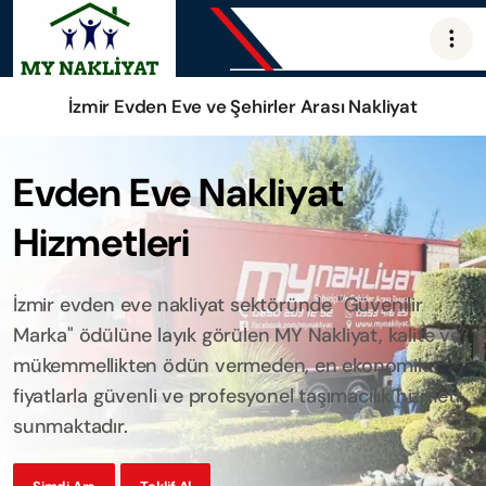
İzmir Evden Eve ve Şehirler Arası Nakliyat
Evden Eve Nakliyat
Hizmetleri
İzmir evden eve nakliyat sektöründe "Güvenilir
Marka" ödülüne layık görülen MY Nakliyat, kalite ve
mükemmellikten ödün vermeden, en ekonomik
fiyatlarla güvenli ve profesyonel taşımacılık hizmeti
sunmaktadır.