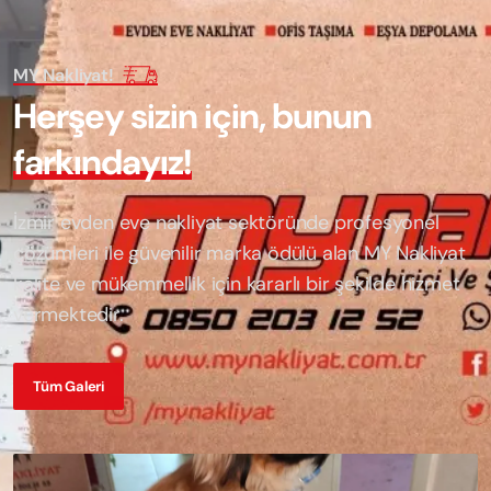
MY Nakliyat!
H
e
r
ş
e
y
s
i
z
i
n
i
ç
i
n
,
b
u
n
u
n
f
a
r
k
ı
n
d
a
y
ı
z
!
İzmir evden eve nakliyat sektöründe profesyonel
çözümleri ile güvenilir marka ödülü alan
MY Nakliyat
kalite ve mükemmellik için kararlı bir şekilde hizmet
vermektedir.
Tüm Galeri