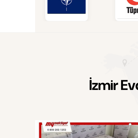
İ
z
m
i
r
E
v