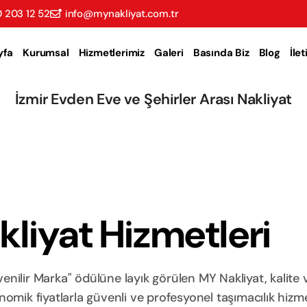
 203 12 52
info@mynakliyat.com.tr
yfa
Kurumsal
Hizmetlerimiz
Galeri
Basında Biz
Blog
İle
İzmir Evden Eve ve Şehirler Arası Nakliyat
liyat Hizmetleri
nilir Marka" ödülüne layık görülen MY Nakliyat, kalite 
ik fiyatlarla güvenli ve profesyonel taşımacılık hizme