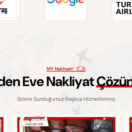
MY Nakliyat!
d
e
n
E
v
e
N
a
k
l
i
y
a
t
Ç
ö
z
ü
Sizlere Sunduğumuz Başlıca Hizmetlerimiz