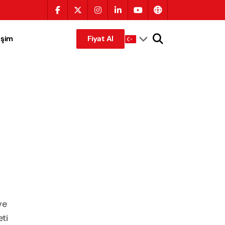
tişim
Fiyat Al
ve
ti