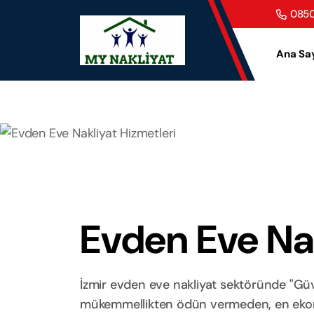
0850
Ana Sa
Evden Eve Nak
İzmir evden eve nakliyat sektöründe "Güve
mükemmellikten ödün vermeden, en ekonom