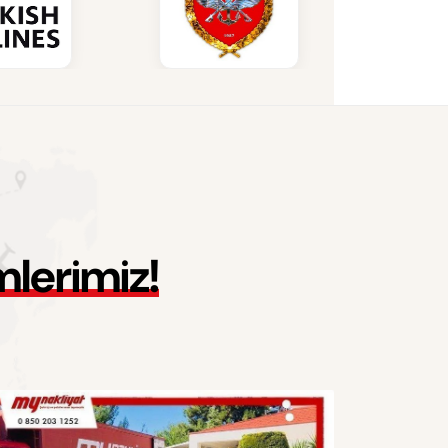
m
l
e
r
i
m
i
z
!