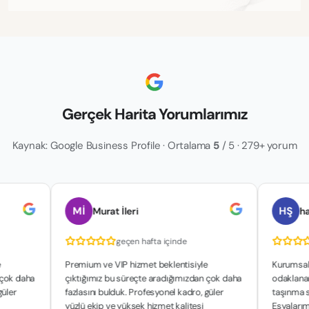
Gerçek Harita Yorumlarımız
Kaynak: Google Business Profile · Ortalama
5
/ 5 · 279+ yorum
Mİ
HŞ
Murat İleri
hakan şah
geçen hafta içinde
geçen
Premium ve VIP hizmet beklentisiyle
Kurumsal yapıları
çıktığımız bu süreçte aradığımızdan çok daha
odaklanan çalışma
fazlasını bulduk. Profesyonel kadro, güler
taşınma sürecimiz 
yüzlü ekip ve yüksek hizmet kalitesi
Eşyalarımızın güve