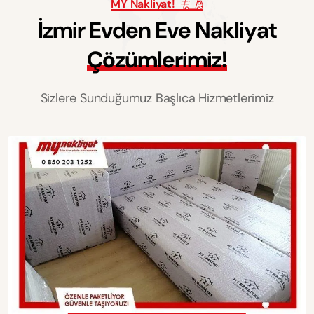
MY Nakliyat!
İ
z
m
i
r
E
v
d
e
n
E
v
e
N
a
k
l
i
y
a
t
Ç
ö
z
ü
m
l
e
r
i
m
i
z
!
Sizlere Sunduğumuz Başlıca Hizmetlerimiz