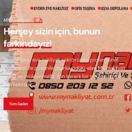
MY Nakliyat!
H
e
r
ş
e
y
s
i
z
i
n
i
ç
i
n
,
b
u
n
u
n
f
a
r
k
ı
n
d
a
y
ı
z
!
İzmir evden eve nakliyat sektöründe profesyonel
çözümleri ile güvenilir marka ödülü alan
MY Nakliyat
kalite ve mükemmellik için kararlı bir şekilde hizmet
vermektedir.
Tüm Galeri