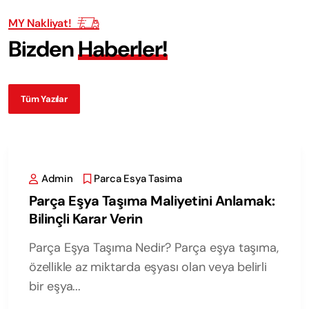
MY Nakliyat!
B
i
z
d
e
n
H
a
b
e
r
l
e
r
!
Tüm Yazılar
Admin
Parca Esya Tasima
Parça Eşya Taşıma Maliyetini Anlamak:
Bilinçli Karar Verin
Parça Eşya Taşıma Nedir? Parça eşya taşıma,
özellikle az miktarda eşyası olan veya belirli
bir eşya...