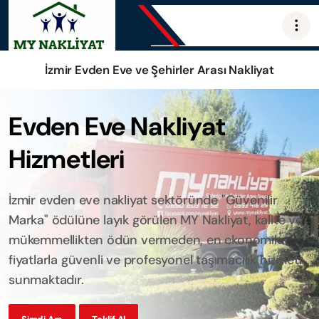
İzmir Evden Eve ve Şehirler Arası Nakliyat
Evden Eve Nakliyat
Hizmetleri
İzmir evden eve nakliyat sektöründe "Güvenilir
Marka" ödülüne layık görülen MY Nakliyat, kalite ve
mükemmellikten ödün vermeden, en ekonomik
fiyatlarla güvenli ve profesyonel taşımacılık hizmeti
sunmaktadır.