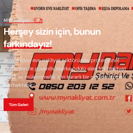
MY Nakliyat!
H
e
r
ş
e
y
s
i
z
i
n
i
ç
i
n
,
b
u
n
u
n
f
a
r
k
ı
n
d
a
y
ı
z
!
İzmir evden eve nakliyat sektöründe profesyonel
çözümleri ile güvenilir marka ödülü alan
MY Nakliyat
kalite ve mükemmellik için kararlı bir şekilde hizmet
vermektedir.
Tüm Galeri