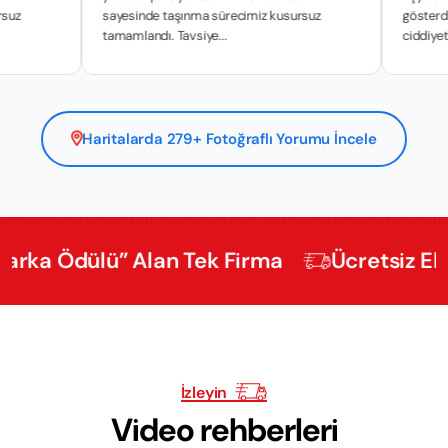
sayesinde taşınma sürecimiz kusursuz
gösterdikleri hass
tamamlandı. Tavsiye...
ciddiyetle y...
Haritalarda 279+ Fotoğraflı Yorumu İncele
Ödülü” Alan Tek Firma
Ücretsiz Ekspertiz
İzleyin
Video rehberleri