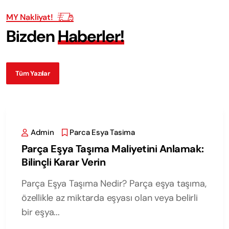
MY Nakliyat!
B
i
z
d
e
n
H
a
b
e
r
l
e
r
!
Tüm Yazılar
Admin
Parca Esya Tasima
Parça Eşya Taşıma Maliyetini Anlamak:
Bilinçli Karar Verin
Parça Eşya Taşıma Nedir? Parça eşya taşıma,
özellikle az miktarda eşyası olan veya belirli
bir eşya...