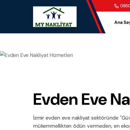
0850
Ana Sa
Evden Eve Nak
İzmir evden eve nakliyat sektöründe "Güve
mükemmellikten ödün vermeden, en ekonom