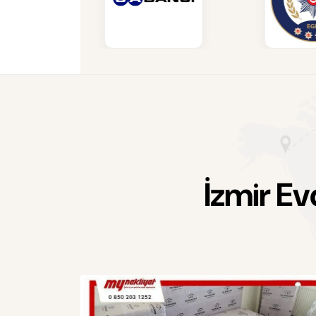
İ
z
m
i
r
E
v