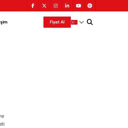
tişim
Fiyat Al
ve
ti