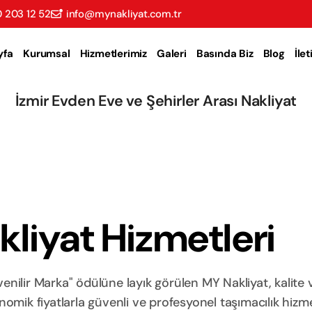
 203 12 52
info@mynakliyat.com.tr
yfa
Kurumsal
Hizmetlerimiz
Galeri
Basında Biz
Blog
İle
İzmir Evden Eve ve Şehirler Arası Nakliyat
liyat Hizmetleri
nilir Marka" ödülüne layık görülen MY Nakliyat, kalite 
ik fiyatlarla güvenli ve profesyonel taşımacılık hizme