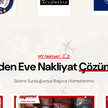
MY Nakliyat!
d
e
n
E
v
e
N
a
k
l
i
y
a
t
Ç
ö
z
ü
Sizlere Sunduğumuz Başlıca Hizmetlerimiz