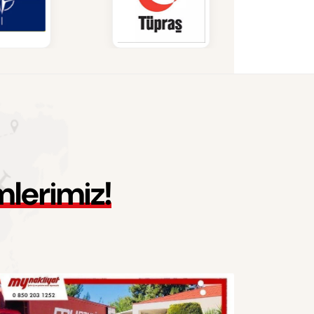
m
l
e
r
i
m
i
z
!