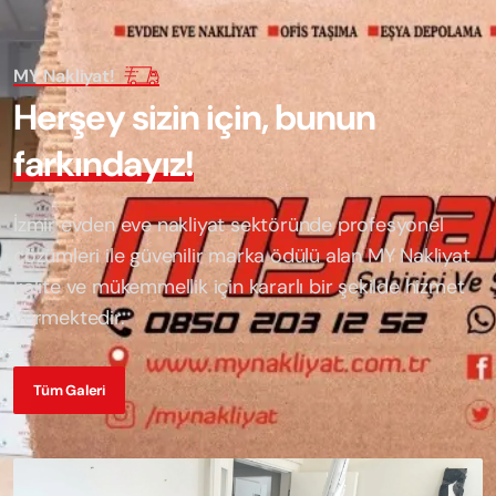
MY Nakliyat!
H
e
r
ş
e
y
s
i
z
i
n
i
ç
i
n
,
b
u
n
u
n
f
a
r
k
ı
n
d
a
y
ı
z
!
İzmir evden eve nakliyat sektöründe profesyonel
çözümleri ile güvenilir marka ödülü alan
MY Nakliyat
kalite ve mükemmellik için kararlı bir şekilde hizmet
vermektedir.
Tüm Galeri