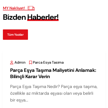
MY Nakliyat!
B
i
z
d
e
n
H
a
b
e
r
l
e
r
!
Tüm Yazılar
Admin
Parca Esya Tasima
Parça Eşya Taşıma Maliyetini Anlamak:
Bilinçli Karar Verin
Parça Eşya Taşıma Nedir? Parça eşya taşıma,
özellikle az miktarda eşyası olan veya belirli
bir eşya...