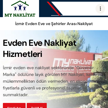
İzmir Evden Eve ve Şehirler Arası Nakliyat
Evden Eve Nakliyat
Hizmetleri
İzmir evden eve nakliyat sektöründe "Güvenilir
Marka" ödülüne layık görülen MY Nakliyat, kalite ve
mükemmellikten ödün vermeden, en ekonomik
fiyatlarla güvenli ve profesyonel taşımacılık hizmeti
sunmaktadır.