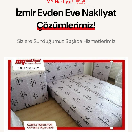
MY Nakliyat!
İ
z
m
i
r
E
v
d
e
n
E
v
e
N
a
k
l
i
y
a
t
Ç
ö
z
ü
m
l
e
r
i
m
i
z
!
Sizlere Sunduğumuz Başlıca Hizmetlerimiz