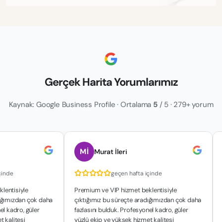
Gerçek Harita Yorumlarımız
Kaynak: Google Business Profile · Ortalama
5
/ 5 · 279+ yorum
Mİ
Murat İleri
çinde
geçen hafta içinde
lentisiyle
Premium ve VIP hizmet beklentisiyle
dığımızdan çok daha
çıktığımız bu süreçte aradığımızdan çok daha
el kadro, güler
fazlasını bulduk. Profesyonel kadro, güler
t kalitesi
yüzlü ekip ve yüksek hizmet kalitesi