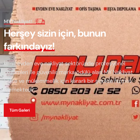
MY Nakliyat!
H
e
r
ş
e
y
s
i
z
i
n
i
ç
i
n
,
b
u
n
u
n
f
a
r
k
ı
n
d
a
y
ı
z
!
İzmir evden eve nakliyat sektöründe profesyonel
çözümleri ile güvenilir marka ödülü alan
MY Nakliyat
kalite ve mükemmellik için kararlı bir şekilde hizmet
vermektedir.
Tüm Galeri