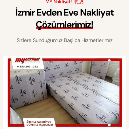
MY Nakliyat!
İ
z
m
i
r
E
v
d
e
n
E
v
e
N
a
k
l
i
y
a
t
Ç
ö
z
ü
m
l
e
r
i
m
i
z
!
Sizlere Sunduğumuz Başlıca Hizmetlerimiz