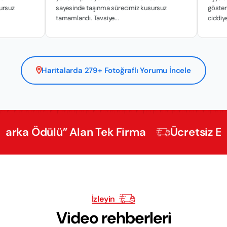
sayesinde taşınma sürecimiz kusursuz
gösterdikleri has
tamamlandı. Tavsiye...
ciddiyetle y...
Haritalarda 279+ Fotoğraflı Yorumu İncele
Ödülü” Alan Tek Firma
Ücretsiz Eksperti
İzleyin
Video rehberleri