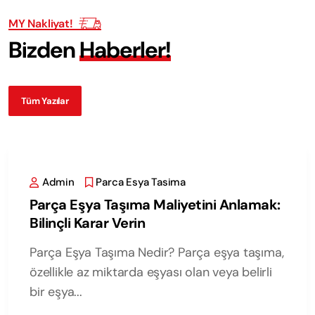
MY Nakliyat!
B
i
z
d
e
n
H
a
b
e
r
l
e
r
!
Tüm Yazılar
Admin
Parca Esya Tasima
Parça Eşya Taşıma Maliyetini Anlamak:
Bilinçli Karar Verin
Parça Eşya Taşıma Nedir? Parça eşya taşıma,
özellikle az miktarda eşyası olan veya belirli
bir eşya...