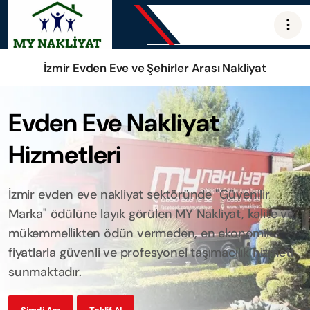
İzmir Evden Eve ve Şehirler Arası Nakliyat
Evden Eve Nakliyat
Hizmetleri
İzmir evden eve nakliyat sektöründe "Güvenilir
Marka" ödülüne layık görülen MY Nakliyat, kalite ve
mükemmellikten ödün vermeden, en ekonomik
fiyatlarla güvenli ve profesyonel taşımacılık hizmeti
sunmaktadır.