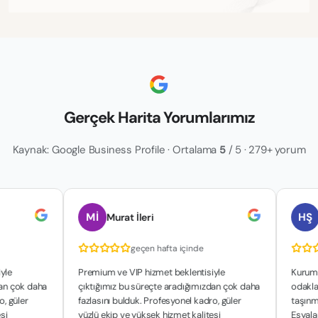
Gerçek Harita Yorumlarımız
Kaynak: Google Business Profile · Ortalama
5
/ 5 · 279+ yorum
Mİ
HŞ
Murat İleri
hakan ş
geçen hafta içinde
ge
Premium ve VIP hizmet beklentisiyle
Kurumsal yapıl
aha
çıktığımız bu süreçte aradığımızdan çok daha
odaklanan çalış
fazlasını bulduk. Profesyonel kadro, güler
taşınma sürecim
yüzlü ekip ve yüksek hizmet kalitesi
Eşyalarımızın g