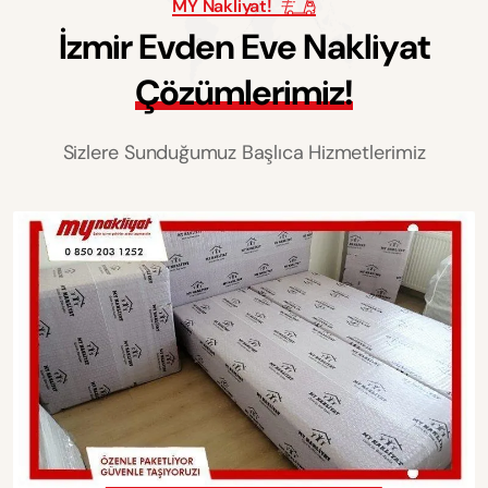
MY Nakliyat!
İ
z
m
i
r
E
v
d
e
n
E
v
e
N
a
k
l
i
y
a
t
Ç
ö
z
ü
m
l
e
r
i
m
i
z
!
Sizlere Sunduğumuz Başlıca Hizmetlerimiz