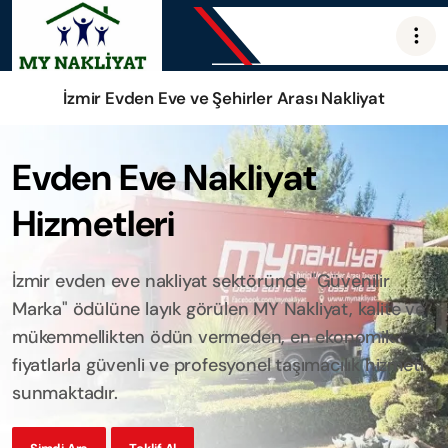
İzmir Evden Eve ve Şehirler Arası Nakliyat
Evden Eve Nakliyat
Hizmetleri
İzmir evden eve nakliyat sektöründe "Güvenilir
Marka" ödülüne layık görülen MY Nakliyat, kalite ve
mükemmellikten ödün vermeden, en ekonomik
fiyatlarla güvenli ve profesyonel taşımacılık hizmeti
sunmaktadır.