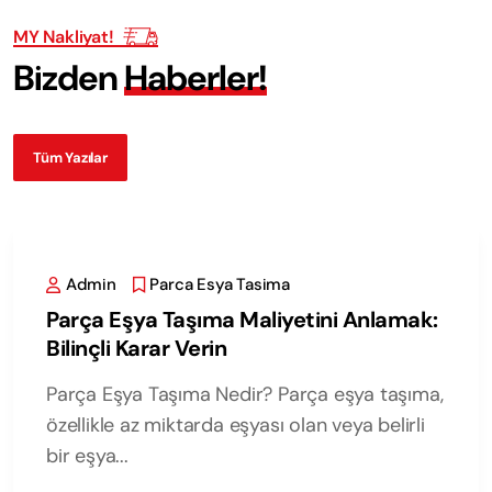
MY Nakliyat!
B
i
z
d
e
n
H
a
b
e
r
l
e
r
!
Tüm Yazılar
Admin
Parca Esya Tasima
Parça Eşya Taşıma Maliyetini Anlamak:
Bilinçli Karar Verin
Parça Eşya Taşıma Nedir? Parça eşya taşıma,
özellikle az miktarda eşyası olan veya belirli
bir eşya...