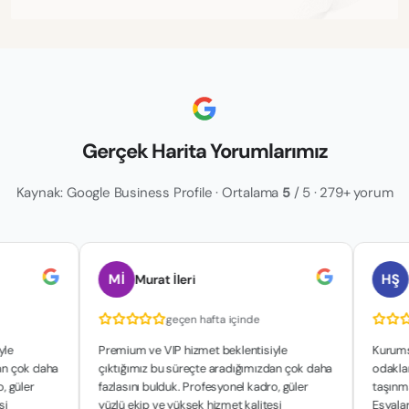
Gerçek Harita Yorumlarımız
Kaynak: Google Business Profile · Ortalama
5
/ 5 · 279+ yorum
Mİ
HŞ
Murat İleri
hakan ş
geçen hafta içinde
geç
Premium ve VIP hizmet beklentisiyle
Kurumsal yapıla
aha
çıktığımız bu süreçte aradığımızdan çok daha
odaklanan çalış
fazlasını bulduk. Profesyonel kadro, güler
taşınma sürecim
yüzlü ekip ve yüksek hizmet kalitesi
Eşyalarımızın g