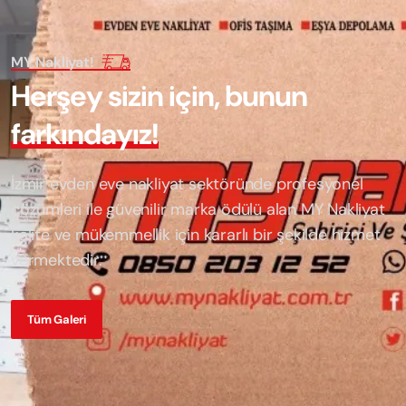
MY Nakliyat!
H
e
r
ş
e
y
s
i
z
i
n
i
ç
i
n
,
b
u
n
u
n
f
a
r
k
ı
n
d
a
y
ı
z
!
İzmir evden eve nakliyat sektöründe profesyonel
çözümleri ile güvenilir marka ödülü alan
MY Nakliyat
kalite ve mükemmellik için kararlı bir şekilde hizmet
vermektedir.
Tüm Galeri