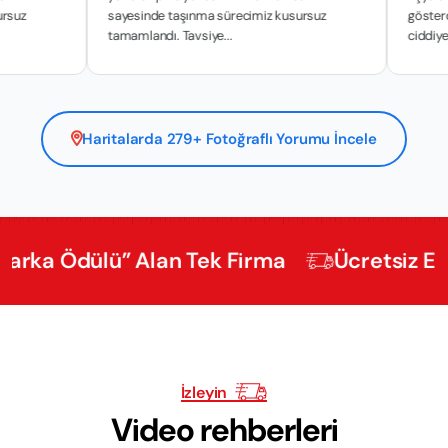
sayesinde taşınma sürecimiz kusursuz
gösterdikleri has
tamamlandı. Tavsiye...
ciddiyetle y...
Haritalarda 279+ Fotoğraflı Yorumu İncele
Ödülü” Alan Tek Firma
Ücretsiz Ekspertiz
İzleyin
Video rehberleri