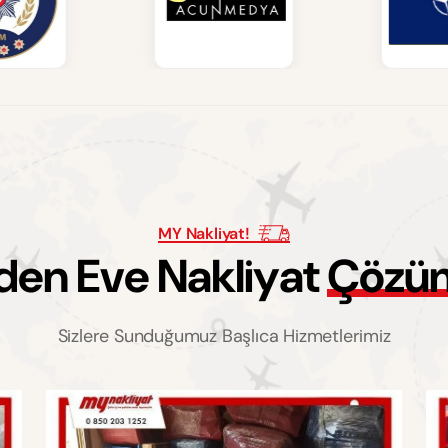
MY Nakliyat!
d
e
n
E
v
e
N
a
k
l
i
y
a
t
Ç
ö
z
ü
Sizlere Sunduğumuz Başlıca Hizmetlerimiz