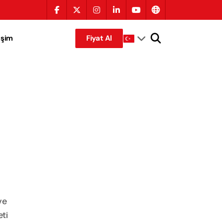
tişim
Fiyat Al
ve
ti