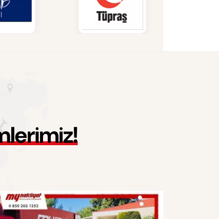
m
l
e
r
i
m
i
z
!