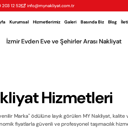
 203 12 52
info@mynakliyat.com.tr
yfa
Kurumsal
Hizmetlerimiz
Galeri
Basında Biz
Blog
İle
İzmir Evden Eve ve Şehirler Arası Nakliyat
liyat Hizmetleri
nilir Marka" ödülüne layık görülen MY Nakliyat, kalite 
ik fiyatlarla güvenli ve profesyonel taşımacılık hizme