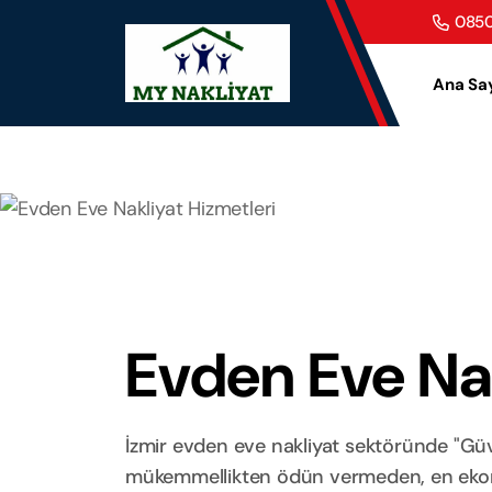
0850
Ana Sa
Evden Eve Nak
İzmir evden eve nakliyat sektöründe "Güve
mükemmellikten ödün vermeden, en ekonom