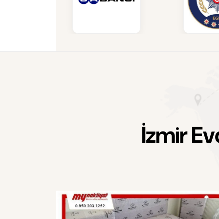
İ
z
m
i
r
E
v