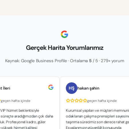
Gerçek Harita Yorumlarımız
Kaynak: Google Business Profile · Ortalama
5
/ 5 · 279+ yorum
HŞ
hakan şahin
fta içinde
geçen hafta içinde
t beklentisiyle
Kurumsal yapıları ve müşteri memnuniyetine
e aradığımızdan çok daha
odaklanan çalışma prensipleri sayesinde
esyonel kadro, güler
taşınma sürecimiz son derece rahat geçti.
hizmet kalitesi
Eşyalarımızın güvenliği konusunda