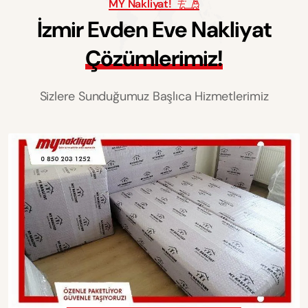
MY Nakliyat!
İ
z
m
i
r
E
v
d
e
n
E
v
e
N
a
k
l
i
y
a
t
Ç
ö
z
ü
m
l
e
r
i
m
i
z
!
Sizlere Sunduğumuz Başlıca Hizmetlerimiz