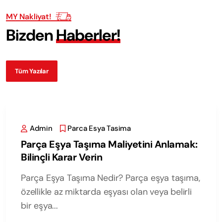
MY Nakliyat!
B
i
z
d
e
n
H
a
b
e
r
l
e
r
!
Tüm Yazılar
Admin
Parca Esya Tasima
Parça Eşya Taşıma Maliyetini Anlamak:
Bilinçli Karar Verin
Parça Eşya Taşıma Nedir? Parça eşya taşıma,
özellikle az miktarda eşyası olan veya belirli
bir eşya...