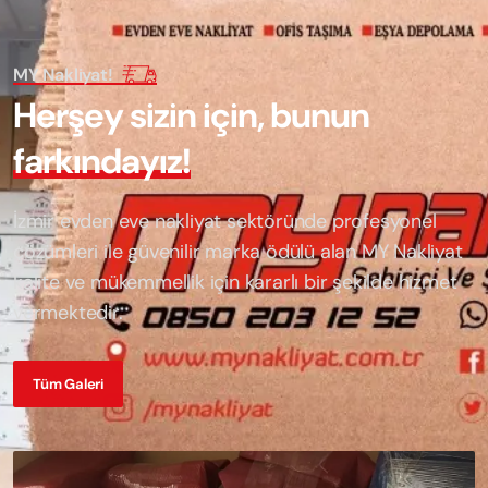
MY Nakliyat!
H
e
r
ş
e
y
s
i
z
i
n
i
ç
i
n
,
b
u
n
u
n
f
a
r
k
ı
n
d
a
y
ı
z
!
İzmir evden eve nakliyat sektöründe profesyonel
çözümleri ile güvenilir marka ödülü alan
MY Nakliyat
kalite ve mükemmellik için kararlı bir şekilde hizmet
vermektedir.
Tüm Galeri