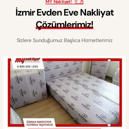
MY Nakliyat!
İ
z
m
i
r
E
v
d
e
n
E
v
e
N
a
k
l
i
y
a
t
Ç
ö
z
ü
m
l
e
r
i
m
i
z
!
Sizlere Sunduğumuz Başlıca Hizmetlerimiz