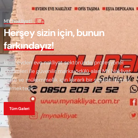
MY Nakliyat!
H
e
r
ş
e
y
s
i
z
i
n
i
ç
i
n
,
b
u
n
u
n
f
a
r
k
ı
n
d
a
y
ı
z
!
İzmir evden eve nakliyat sektöründe profesyonel
çözümleri ile güvenilir marka ödülü alan
MY Nakliyat
kalite ve mükemmellik için kararlı bir şekilde hizmet
vermektedir.
Tüm Galeri