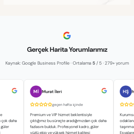
Gerçek Harita Yorumlarımız
Kaynak: Google Business Profile · Ortalama
5
/ 5 · 279+ yorum
Mİ
HŞ
Murat İleri
hakan şa
geçen hafta içinde
geçe
Premium ve VIP hizmet beklentisiyle
Kurumsal yapılar
a
çıktığımız bu süreçte aradığımızdan çok daha
odaklanan çalışm
fazlasını bulduk. Profesyonel kadro, güler
taşınma sürecimiz
yüzlü ekip ve yüksek hizmet kalitesi
Eşyalarımızın güv