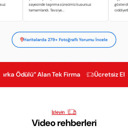
sayesinde taşınma sürecimiz kusursuz
gösterdikleri hassa
tamamlandı. Tavsiye...
ciddiyetle y...
Haritalarda 279+ Fotoğraflı Yorumu İncele
Ödülü” Alan Tek Firma
Ücretsiz Ekspertiz
İzleyin
Video rehberleri