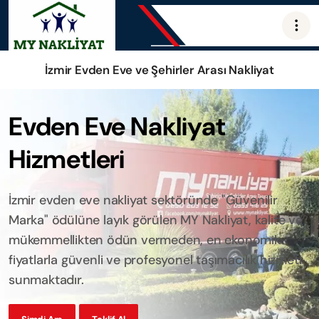
İzmir Evden Eve ve Şehirler Arası Nakliyat
Evden Eve Nakliyat
Hizmetleri
İzmir evden eve nakliyat sektöründe "Güvenilir
Marka" ödülüne layık görülen MY Nakliyat, kalite ve
mükemmellikten ödün vermeden, en ekonomik
fiyatlarla güvenli ve profesyonel taşımacılık hizmeti
sunmaktadır.