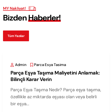
MY Nakliyat!
B
i
z
d
e
n
H
a
b
e
r
l
e
r
!
Tüm Yazılar
Admin
Parca Esya Tasima
Parça Eşya Taşıma Maliyetini Anlamak:
Bilinçli Karar Verin
Parça Eşya Taşıma Nedir? Parça eşya taşıma,
özellikle az miktarda eşyası olan veya belirli
bir eşya...