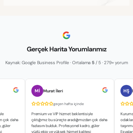
Gerçek Harita Yorumlarımız
Kaynak: Google Business Profile · Ortalama
5
/ 5 · 279+ yorum
Mİ
HŞ
Murat İleri
hakan ş
geçen hafta içinde
geç
Premium ve VIP hizmet beklentisiyle
Kurumsal yapıla
aha
çıktığımız bu süreçte aradığımızdan çok daha
odaklanan çalış
fazlasını bulduk. Profesyonel kadro, güler
taşınma sürecim
yüzlü ekip ve yüksek hizmet kalitesi
Eşyalarımızın g