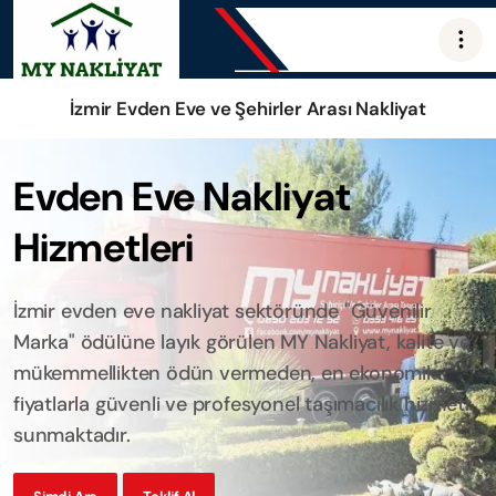
İzmir Evden Eve ve Şehirler Arası Nakliyat
Evden Eve Nakliyat
Hizmetleri
İzmir evden eve nakliyat sektöründe "Güvenilir
Marka" ödülüne layık görülen MY Nakliyat, kalite ve
mükemmellikten ödün vermeden, en ekonomik
fiyatlarla güvenli ve profesyonel taşımacılık hizmeti
sunmaktadır.