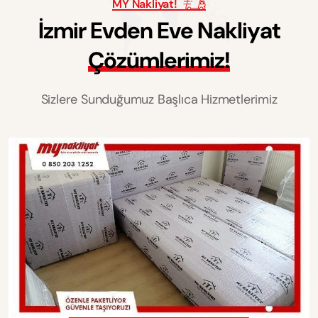
MY Nakliyat!
İ
z
m
i
r
E
v
d
e
n
E
v
e
N
a
k
l
i
y
a
t
Ç
ö
z
ü
m
l
e
r
i
m
i
z
!
Sizlere Sunduğumuz Başlıca Hizmetlerimiz