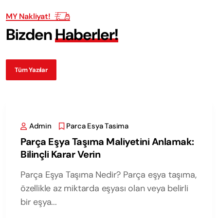
MY Nakliyat!
B
i
z
d
e
n
H
a
b
e
r
l
e
r
!
Tüm Yazılar
Admin
Parca Esya Tasima
Parça Eşya Taşıma Maliyetini Anlamak:
Bilinçli Karar Verin
Parça Eşya Taşıma Nedir? Parça eşya taşıma,
özellikle az miktarda eşyası olan veya belirli
bir eşya...