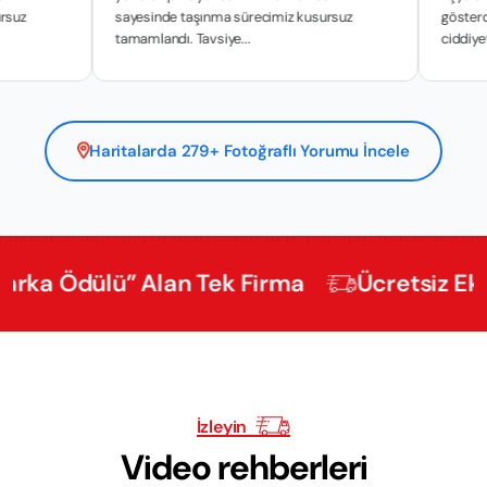
sayesinde taşınma sürecimiz kusursuz
gösterdikleri hass
tamamlandı. Tavsiye...
ciddiyetle y...
Haritalarda 279+ Fotoğraflı Yorumu İncele
Ödülü” Alan Tek Firma
Ücretsiz Ekspertiz
İzleyin
Video rehberleri