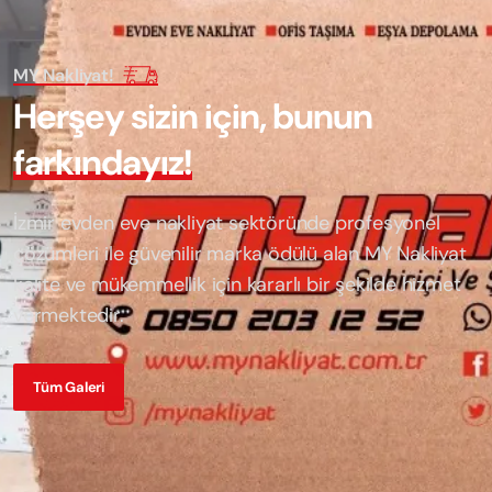
MY Nakliyat!
H
e
r
ş
e
y
s
i
z
i
n
i
ç
i
n
,
b
u
n
u
n
f
a
r
k
ı
n
d
a
y
ı
z
!
İzmir evden eve nakliyat sektöründe profesyonel
çözümleri ile güvenilir marka ödülü alan
MY Nakliyat
kalite ve mükemmellik için kararlı bir şekilde hizmet
vermektedir.
Tüm Galeri