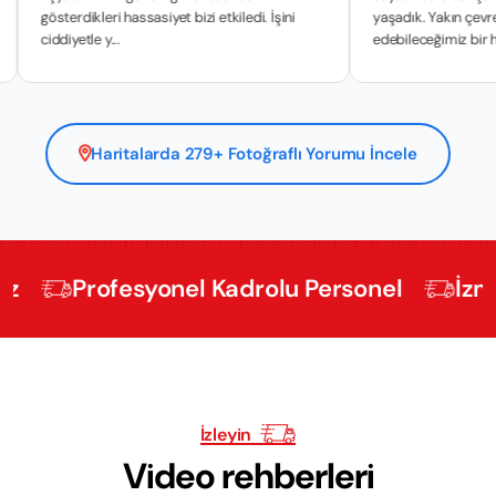
sterdikleri hassasiyet bizi etkiledi. İşini
yaşadık. Yakın çevremize ta
ddiyetle y...
edebileceğimiz bir hiz...
Haritalarda 279+ Fotoğraflı Yorumu İncele
Profesyonel Kadrolu Personel
İzmir Evd
İzleyin
Video rehberleri