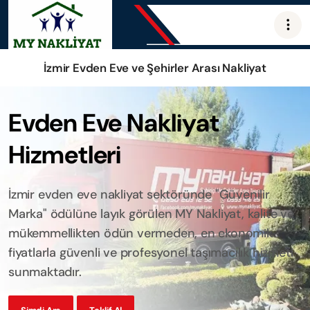
İzmir Evden Eve ve Şehirler Arası Nakliyat
Evden Eve Nakliyat
Hizmetleri
İzmir evden eve nakliyat sektöründe "Güvenilir
Marka" ödülüne layık görülen MY Nakliyat, kalite ve
mükemmellikten ödün vermeden, en ekonomik
fiyatlarla güvenli ve profesyonel taşımacılık hizmeti
sunmaktadır.