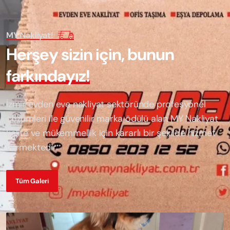
MY Nakliyat!
H
e
r
ş
e
y
s
i
z
i
n
i
ç
i
n
,
b
u
n
u
n
f
a
r
k
ı
n
d
a
y
ı
z
!
İzmir evden eve nakliyat sektöründe profesyonel
çözümleri ile güvenilir marka ödülü alan
MY Nakliyat
kalite ve mükemmellik için kararlı bir şekilde hizmet
vermektedir.
Tüm Galeri