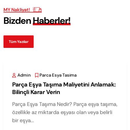
MY Nakliyat!
B
i
z
d
e
n
H
a
b
e
r
l
e
r
!
Tüm Yazılar
Admin
Parca Esya Tasima
Parça Eşya Taşıma Maliyetini Anlamak:
Bilinçli Karar Verin
Parça Eşya Taşıma Nedir? Parça eşya taşıma,
özellikle az miktarda eşyası olan veya belirli
bir eşya...