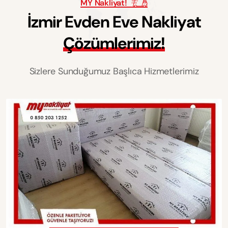
MY Nakliyat!
İ
z
m
i
r
E
v
d
e
n
E
v
e
N
a
k
l
i
y
a
t
Ç
ö
z
ü
m
l
e
r
i
m
i
z
!
Sizlere Sunduğumuz Başlıca Hizmetlerimiz