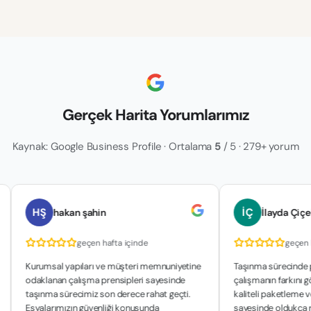
Gerçek Harita Yorumlarımız
Kaynak: Google Business Profile · Ortalama
5
/ 5 · 279+ yorum
HŞ
İÇ
hakan şahin
İlayda Çiçek
geçen hafta içinde
geçen hafta iç
urumsal yapıları ve müşteri memnuniyetine
Taşınma sürecinde profesyon
daklanan çalışma prensipleri sayesinde
çalışmanın farkını gördük. Gü
aşınma sürecimiz son derece rahat geçti.
kaliteli paketleme ve zaman
şyalarımızın güvenliği konusunda
sayesinde oldukça rahat bi