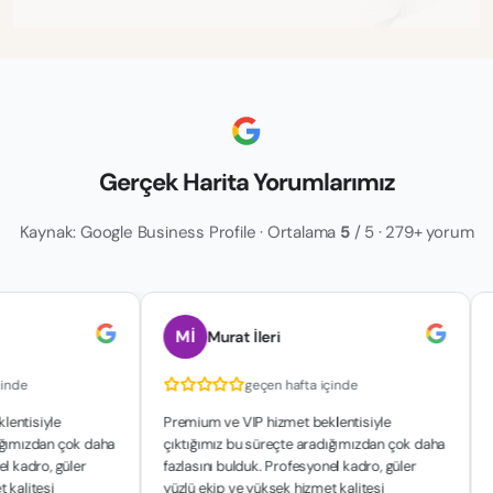
Gerçek Harita Yorumlarımız
Kaynak: Google Business Profile · Ortalama
5
/ 5 · 279+ yorum
Mİ
Murat İleri
çinde
geçen hafta içinde
lentisiyle
Premium ve VIP hizmet beklentisiyle
ığımızdan çok daha
çıktığımız bu süreçte aradığımızdan çok daha
el kadro, güler
fazlasını bulduk. Profesyonel kadro, güler
 kalitesi
yüzlü ekip ve yüksek hizmet kalitesi