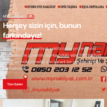
MY Nakliyat!
H
e
r
ş
e
y
s
i
z
i
n
i
ç
i
n
,
b
u
n
u
n
f
a
r
k
ı
n
d
a
y
ı
z
!
İzmir evden eve nakliyat sektöründe profesyonel
çözümleri ile güvenilir marka ödülü alan
MY Nakliyat
kalite ve mükemmellik için kararlı bir şekilde hizmet
vermektedir.
Tüm Galeri