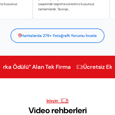
miz kusursuz
sayesinde taşınma sürecimiz kusursuz
tamamlandı. Tavsiye...
Haritalarda 279+ Fotoğraflı Yorumu İncele
dülü” Alan Tek Firma
Ücretsiz Ekspertiz
İzleyin
Video rehberleri