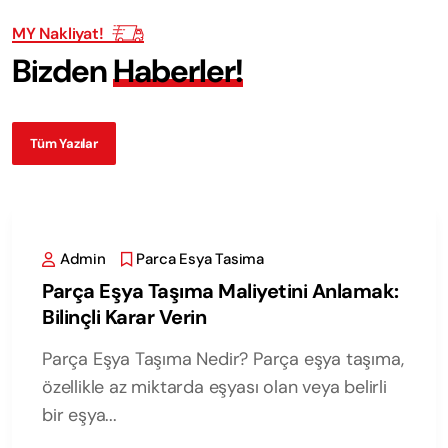
MY Nakliyat!
B
i
z
d
e
n
H
a
b
e
r
l
e
r
!
Tüm Yazılar
Admin
Parca Esya Tasima
Parça Eşya Taşıma Maliyetini Anlamak:
Bilinçli Karar Verin
Parça Eşya Taşıma Nedir? Parça eşya taşıma,
özellikle az miktarda eşyası olan veya belirli
bir eşya...