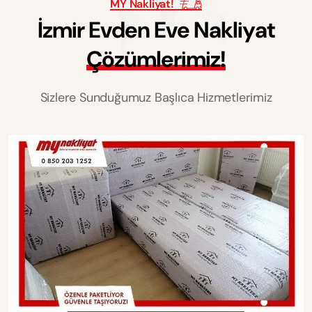
MY Nakliyat!
İ
z
m
i
r
E
v
d
e
n
E
v
e
N
a
k
l
i
y
a
t
Ç
ö
z
ü
m
l
e
r
i
m
i
z
!
Sizlere Sunduğumuz Başlıca Hizmetlerimiz