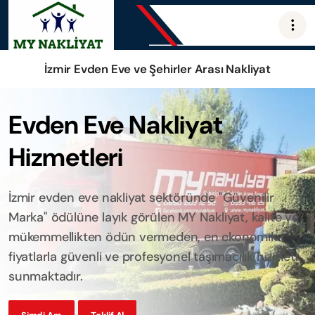
İzmir Evden Eve ve Şehirler Arası Nakliyat
Evden Eve Nakliyat
Hizmetleri
İzmir evden eve nakliyat sektöründe "Güvenilir
Marka" ödülüne layık görülen MY Nakliyat, kalite ve
mükemmellikten ödün vermeden, en ekonomik
fiyatlarla güvenli ve profesyonel taşımacılık hizmeti
sunmaktadır.