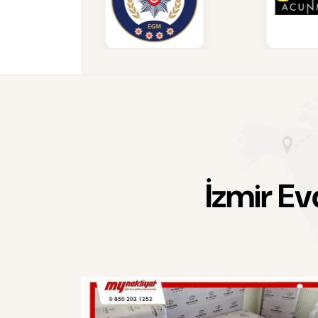
İ
z
m
i
r
E
v