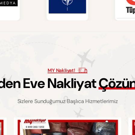
MY Nakliyat!
d
e
n
E
v
e
N
a
k
l
i
y
a
t
Ç
ö
z
ü
Sizlere Sunduğumuz Başlıca Hizmetlerimiz