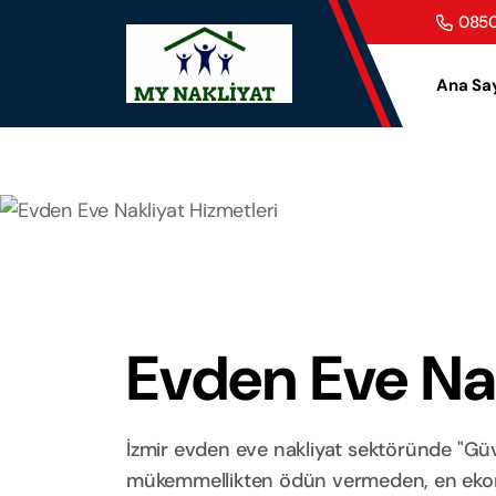
0850
Ana Sa
Evden Eve Nak
İzmir evden eve nakliyat sektöründe "Güve
mükemmellikten ödün vermeden, en ekonom