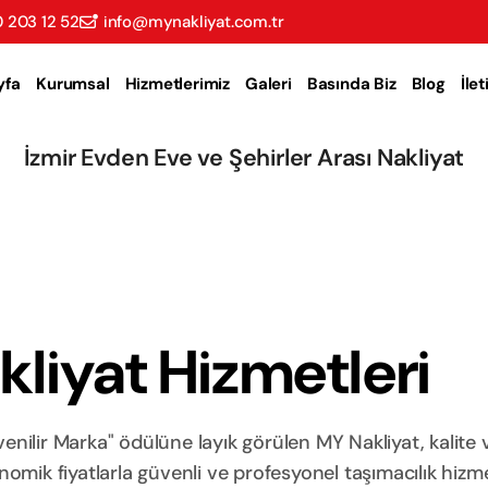
 203 12 52
info@mynakliyat.com.tr
yfa
Kurumsal
Hizmetlerimiz
Galeri
Basında Biz
Blog
İle
İzmir Evden Eve ve Şehirler Arası Nakliyat
liyat Hizmetleri
nilir Marka" ödülüne layık görülen MY Nakliyat, kalite 
ik fiyatlarla güvenli ve profesyonel taşımacılık hizme