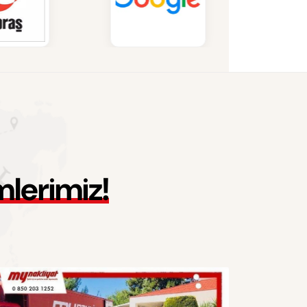
m
l
e
r
i
m
i
z
!