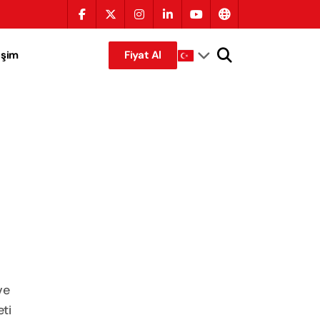
tişim
Fiyat Al
ve
ti