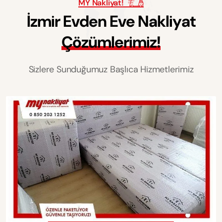
MY Nakliyat!
İ
z
m
i
r
E
v
d
e
n
E
v
e
N
a
k
l
i
y
a
t
Ç
ö
z
ü
m
l
e
r
i
m
i
z
!
Sizlere Sunduğumuz Başlıca Hizmetlerimiz