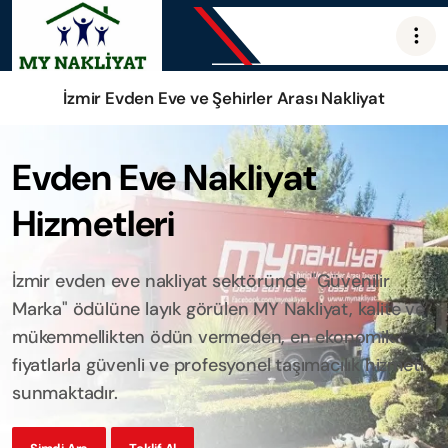
İzmir Evden Eve ve Şehirler Arası Nakliyat
Evden Eve Nakliyat
Hizmetleri
İzmir evden eve nakliyat sektöründe "Güvenilir
Marka" ödülüne layık görülen MY Nakliyat, kalite ve
mükemmellikten ödün vermeden, en ekonomik
fiyatlarla güvenli ve profesyonel taşımacılık hizmeti
sunmaktadır.