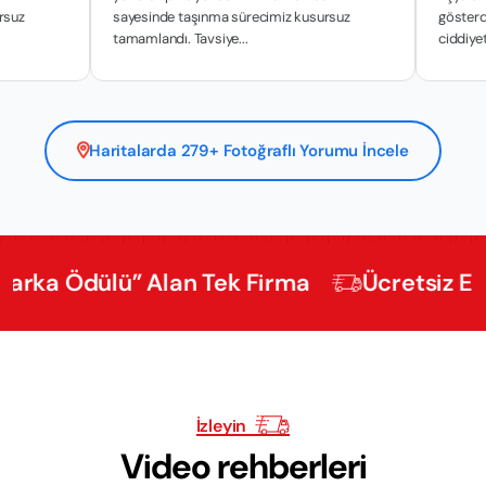
sayesinde taşınma sürecimiz kusursuz
gösterdikleri hass
tamamlandı. Tavsiye...
ciddiyetle y...
Haritalarda 279+ Fotoğraflı Yorumu İncele
Ödülü” Alan Tek Firma
Ücretsiz Ekspertiz
İzleyin
Video rehberleri