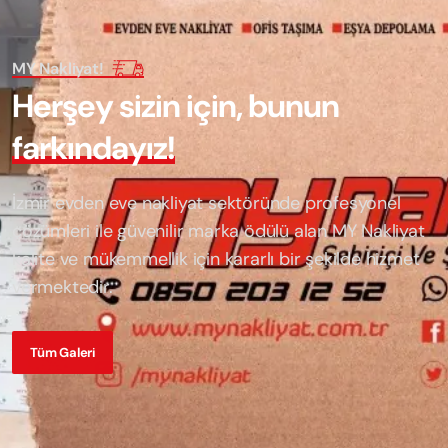
MY Nakliyat!
H
e
r
ş
e
y
s
i
z
i
n
i
ç
i
n
,
b
u
n
u
n
f
a
r
k
ı
n
d
a
y
ı
z
!
İzmir evden eve nakliyat sektöründe profesyonel
çözümleri ile güvenilir marka ödülü alan
MY Nakliyat
kalite ve mükemmellik için kararlı bir şekilde hizmet
vermektedir.
Tüm Galeri