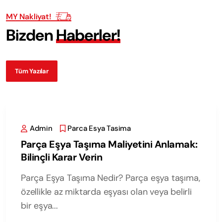
MY Nakliyat!
B
i
z
d
e
n
H
a
b
e
r
l
e
r
!
Tüm Yazılar
Admin
Parca Esya Tasima
Parça Eşya Taşıma Maliyetini Anlamak:
Bilinçli Karar Verin
Parça Eşya Taşıma Nedir? Parça eşya taşıma,
özellikle az miktarda eşyası olan veya belirli
bir eşya...