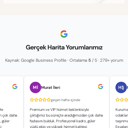
Gerçek Harita Yorumlarımız
Kaynak: Google Business Profile · Ortalama
5
/ 5 · 279+ yorum
Mİ
HŞ
Murat İleri
hakan şa
geçen hafta içinde
geç
Premium ve VIP hizmet beklentisiyle
Kurumsal yapıla
ha
çıktığımız bu süreçte aradığımızdan çok daha
odaklanan çalışm
fazlasını bulduk. Profesyonel kadro, güler
taşınma sürecimi
yüzlü ekip ve yüksek hizmet kalitesi
Eşyalarımızın gü