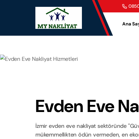
0850
Ana Sa
Evden Eve Nak
İzmir evden eve nakliyat sektöründe "Güve
mükemmellikten ödün vermeden, en ekonom