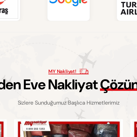
MY Nakliyat!
d
e
n
E
v
e
N
a
k
l
i
y
a
t
Ç
ö
z
ü
Sizlere Sunduğumuz Başlıca Hizmetlerimiz