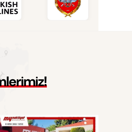
m
l
e
r
i
m
i
z
!