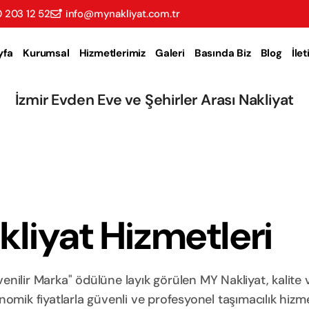
 203 12 52
info@mynakliyat.com.tr
yfa
Kurumsal
Hizmetlerimiz
Galeri
Basında Biz
Blog
İle
İzmir Evden Eve ve Şehirler Arası Nakliyat
liyat Hizmetleri
nilir Marka" ödülüne layık görülen MY Nakliyat, kalite 
ik fiyatlarla güvenli ve profesyonel taşımacılık hizme