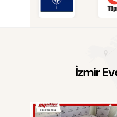
İ
z
m
i
r
E
v