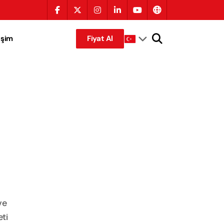
tişim
Fiyat Al
ve
ti